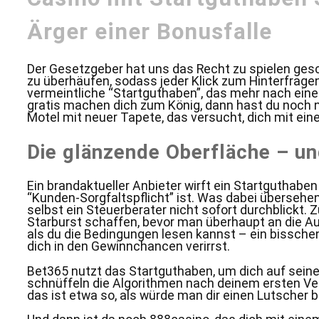
Ärger einer Bonusfalle
Der Gesetzgeber hat uns das Recht zu spielen ges
zu überhäufen, sodass jeder Klick zum Hinterfrage
vermeintliche “Startguthaben”, das mehr nach eine
gratis machen dich zum König, dann hast du noch ni
Motel mit neuer Tapete, das versucht, dich mit ein
Die glänzende Oberfläche – und
Ein brandaktueller Anbieter wirft ein Startguthaben
“Kunden‑Sorgfaltspflicht” ist. Was dabei übersehen
selbst ein Steuerberater nicht sofort durchblickt
Starburst schaffen, bevor man überhaupt an die Au
als du die Bedingungen lesen kannst – ein bisschen w
dich in den Gewinnchancen verirrst.
Bet365 nutzt das Startguthaben, um dich auf sein
schnüffeln die Algorithmen nach deinem ersten Ver
das ist etwa so, als würde man dir einen Lutscher 