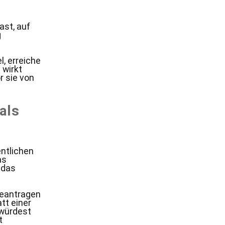
ast, auf
g
l, erreiche
 wirkt
r sie von
als
entlichen
as
 das
beantragen
tt einer
 würdest
t