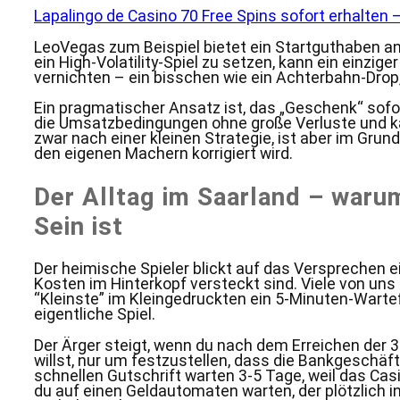
Lapalingo de Casino 70 Free Spins sofort erhalten
LeoVegas zum Beispiel bietet ein Startguthaben an,
ein High‑Volatility‑Spiel zu setzen, kann ein einzi
vernichten – ein bisschen wie ein Achterbahn‑Drop, 
Ein pragmatischer Ansatz ist, das „Geschenk“ sofort
die Umsatzbedingungen ohne große Verluste und kas
zwar nach einer kleinen Strategie, ist aber im Gru
den eigenen Machern korrigiert wird.
Der Alltag im Saarland – waru
Sein ist
Der heimische Spieler blickt auf das Versprechen e
Kosten im Hinterkopf versteckt sind. Viele von uns
“Kleinste” im Kleingedruckten ein 5‑Minuten‑Wartefe
eigentliche Spiel.
Der Ärger steigt, wenn du nach dem Erreichen der
willst, nur um festzustellen, dass die Bankgeschä
schnellen Gutschrift warten 3‑5 Tage, weil das Casi
du auf einen Geldautomaten warten, der plötzlich 