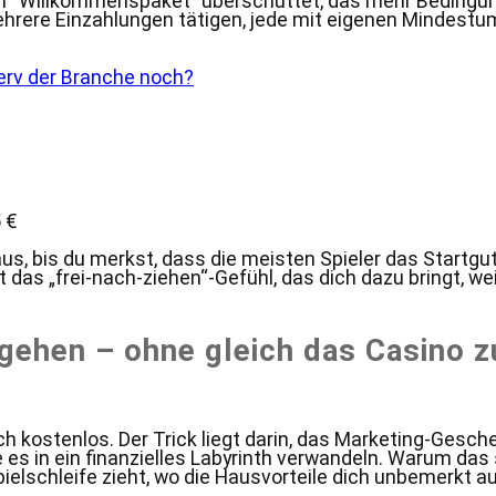
em “Willkommenspaket” überschüttet, das mehr Bedingu
mehrere Einzahlungen tätigen, jede mit eigenen Mindestu
Nerv der Branche noch?
 €
us, bis du merkst, dass die meisten Spieler das Startg
 das „frei‑nach‑ziehen“-Gefühl, das dich dazu bringt, we
gehen – ohne gleich das Casino z
ich kostenlos. Der Trick liegt darin, das Marketing‑Gesch
e es in ein finanzielles Labyrinth verwandeln. Warum das 
Spielschleife zieht, wo die Hausvorteile dich unbemerkt a