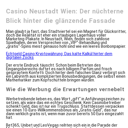
Casino Neustadt Wien: Der nüchterne
Blick hinter die glänzende Fassade
Man glaubt ja fast, das Stadtviertel sei ein Magnet für Glücksritter,
doch die Realität ist eher ein staubiges Lagerhaus voller
Marketing‑Plakate. In Neustadt, Wien, finden sich zahllose
Spielhallen, deren Versprechen von „VIP“‑Behandlung und
„gratis“‑Spins meist genauso hohl sind wie ein leeres Bonbonpapier.
Echtgeld Casino Kryptowährung: Das kalte Kalkül hinter dem
digitalen Zocks
Der erste Eindruck täuscht. Schon beim Betreten des
Eingangsbereichs duftet es nach billigem Parfüm und frisch
gespraytem Konfetti. Doch hinter dem falschen Glanz verbirgt sich
ein Labyrinth aus komplizierten Bonusbedingungen, die selbst einen
Mathematiker zum Kopfschütteln bringen würden.
Wie die Werbung die Erwartungen vernebelt
Werbetreibende lieben es, das Wort „gift“ in Anführungszeichen zu
setzen, als wäre das ein echtes Geschenk. Kein Casinobetreiber
schenkt Geld, das ist nur ein Trugschluss. Stattdessen verpacken
sie einen 10‑Euro‑Willkommensbonus als „Gratis‑Geld“, das nur
dann wirklich gratis ist, wenn man zuvor bereits 50 Euro eingezahlt
hat.
Bet365, Unibet und LeoVegas reihten sich ein in die Parade der