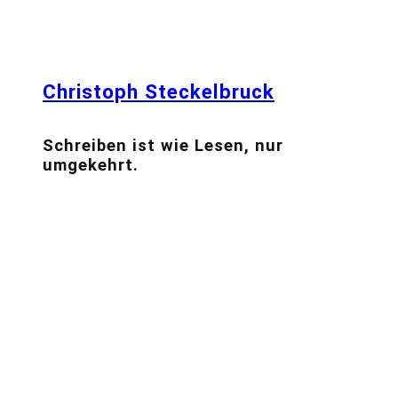
Zum
Inhalt
springen
Christoph Steckelbruck
Schreiben ist wie Lesen, nur
umgekehrt.