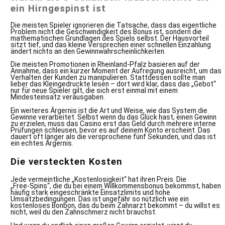
ein Hirngespinst ist
Die meisten Spieler ignorieren die Tatsache, dass das eigentliche
Problem nicht die Geschwindigkeit des Bonus ist, sondern die
mathematischen Grundlagen des Spiels selbst. Der Hausvorteil
sitzt tief, und das kleine Versprechen einer schnellen Einzahlung
ändert nichts an den Gewinnwahrscheinlichkeiten.
Die meisten Promotionen in Rheinland‑Pfalz basieren auf der
Annahme, dass ein kurzer Moment der Aufregung ausreicht, um das
Verhalten der Kunden zu manipulieren. Stattdessen sollte man
lieber das Kleingedruckte lesen – dort wird klar, dass das „Gebot“
nur für neue Spieler gilt, die sich erst einmal mit einem
Mindesteinsatz verausgaben.
Ein weiteres Ärgernis ist die Art und Weise, wie das System die
Gewinne verarbeitet. Selbst wenn du das Glück hast, einen Gewinn
zu erzielen, muss das Casino erst das Geld durch mehrere interne
Prüfungen schleusen, bevor es auf deinem Konto erscheint. Das
dauert oft länger als die versprochene fünf Sekunden, und das ist
ein echtes Ärgernis.
Die versteckten Kosten
Jede vermeintliche „Kostenlosigkeit“ hat ihren Preis. Die
„Free‑Spins“, die du bei einem Willkommensbonus bekommst, haben
häufig stark eingeschränkte Einsatzlimits und hohe
Umsatzbedingungen. Das ist ungefähr so nützlich wie ein
kostenloses Bonbon, das du beim Zahnarzt bekommt – du willst es
nicht, weil du den Zahnschmerz nicht brauchst.