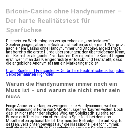
Bitcoin-Casino ohne Handynummer –
Der harte Realitätstest für
Sparfüchse
Die meisten Werbeslogans versprechen ein „kostenloses“
Spielvergnügen, aber die Realität ist selten so charmant. Wer jetzt
nach einem Casino ohne Handynummer und Bitcoin-Bargeld fragt,
hat bereits die erste Hürde übersprungen: den übertriebenen Kram,
den Betreiber als „sicher“ verkaufen. Der eigentliche Kampf beginnt
erst, wenn man das Kleingedruckte entdeckt und feststellt, dass
die angebliche Anonymität nur ein Marketingtrick ist.
Crash Spiele mit Freispielen – Der bittere Realitätscheck für jeden
Selbsternannten Highroller
Warum die Handynummer immer noch ein
Muss ist – und warum sie nicht mehr sein
muss
Einige Anbieter verlangen zwingend eine Handynummer, weil sie
Kundenbindung in Form von SMS‑Bonussen verkaufen wollen. Doch
das ist nicht mehr der einzige Weg, um Spielkredit zu erhalten.
Bitcoin eröffnet hier ein alternatives Spielfeld, bei dem das
Mobiltelefon optional bleibt. Die meisten Betreiber, die auf Krypto
setzen, verzichten bewusst auf die klassische Telefonnummer,
weil sie damit die Hürde für technisch versierte Spieler senken