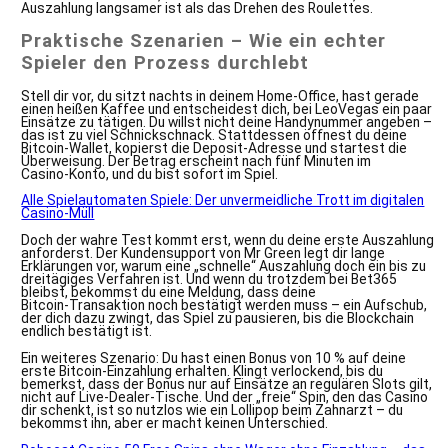
Auszahlung langsamer ist als das Drehen des Roulettes.
Praktische Szenarien – Wie ein echter
Spieler den Prozess durchlebt
Stell dir vor, du sitzt nachts in deinem Home‑Office, hast gerade
einen heißen Kaffee und entscheidest dich, bei LeoVegas ein paar
Einsätze zu tätigen. Du willst nicht deine Handynummer angeben –
das ist zu viel Schnickschnack. Stattdessen öffnest du deine
Bitcoin‑Wallet, kopierst die Deposit‑Adresse und startest die
Überweisung. Der Betrag erscheint nach fünf Minuten im
Casino‑Konto, und du bist sofort im Spiel.
Alle Spielautomaten Spiele: Der unvermeidliche Trott im digitalen
Casino‑Müll
Doch der wahre Test kommt erst, wenn du deine erste Auszahlung
anforderst. Der Kundensupport von Mr Green legt dir lange
Erklärungen vor, warum eine „schnelle“ Auszahlung doch ein bis zu
dreitägiges Verfahren ist. Und wenn du trotzdem bei Bet365
bleibst, bekommst du eine Meldung, dass deine
Bitcoin‑Transaktion noch bestätigt werden muss – ein Aufschub,
der dich dazu zwingt, das Spiel zu pausieren, bis die Blockchain
endlich bestätigt ist.
Ein weiteres Szenario: Du hast einen Bonus von 10 % auf deine
erste Bitcoin‑Einzahlung erhalten. Klingt verlockend, bis du
bemerkst, dass der Bonus nur auf Einsätze an regulären Slots gilt,
nicht auf Live‑Dealer‑Tische. Und der „freie“ Spin, den das Casino
dir schenkt, ist so nutzlos wie ein Lollipop beim Zahnarzt – du
bekommst ihn, aber er macht keinen Unterschied.