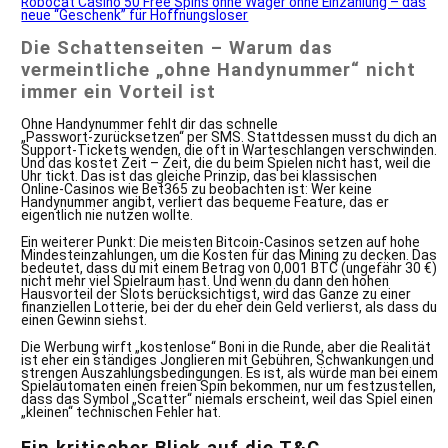
Robocat Casino 50 Free Spins ohne Wager ohne Einzahlung – das
neue “Geschenk” für Hoffnungsloser
Die Schattenseiten – Warum das
vermeintliche „ohne Handynummer“ nicht
immer ein Vorteil ist
Ohne Handynummer fehlt dir das schnelle
„Passwort‑zurücksetzen“ per SMS. Stattdessen musst du dich an
Support‑Tickets wenden, die oft in Warteschlangen verschwinden.
Und das kostet Zeit – Zeit, die du beim Spielen nicht hast, weil die
Uhr tickt. Das ist das gleiche Prinzip, das bei klassischen
Online‑Casinos wie Bet365 zu beobachten ist: Wer keine
Handynummer angibt, verliert das bequeme Feature, das er
eigentlich nie nutzen wollte.
Ein weiterer Punkt: Die meisten Bitcoin‑Casinos setzen auf hohe
Mindesteinzahlungen, um die Kosten für das Mining zu decken. Das
bedeutet, dass du mit einem Betrag von 0,001 BTC (ungefähr 30 €)
nicht mehr viel Spielraum hast. Und wenn du dann den hohen
Hausvorteil der Slots berücksichtigst, wird das Ganze zu einer
finanziellen Lotterie, bei der du eher dein Geld verlierst, als dass du
einen Gewinn siehst.
Die Werbung wirft „kostenlose“ Boni in die Runde, aber die Realität
ist eher ein ständiges Jonglieren mit Gebühren, Schwankungen und
strengen Auszahlungsbedingungen. Es ist, als würde man bei einem
Spielautomaten einen freien Spin bekommen, nur um festzustellen,
dass das Symbol „Scatter“ niemals erscheint, weil das Spiel einen
„kleinen“ technischen Fehler hat.
Ein kritischer Blick auf die T&C