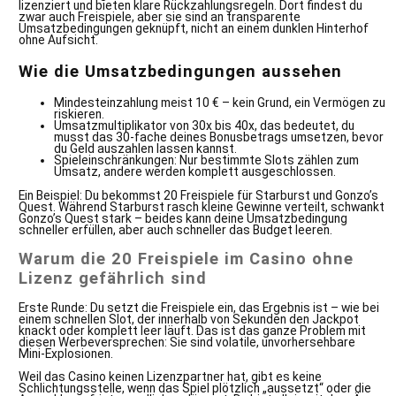
lizenziert und bieten klare Rückzahlungsregeln. Dort findest du
zwar auch Freispiele, aber sie sind an transparente
Umsatzbedingungen geknüpft, nicht an einem dunklen Hinterhof
ohne Aufsicht.
Wie die Umsatzbedingungen aussehen
Mindesteinzahlung meist 10 € – kein Grund, ein Vermögen zu
riskieren.
Umsatzmultiplikator von 30x bis 40x, das bedeutet, du
musst das 30‑fache deines Bonusbetrags umsetzen, bevor
du Geld auszahlen lassen kannst.
Spieleinschränkungen: Nur bestimmte Slots zählen zum
Umsatz, andere werden komplett ausgeschlossen.
Ein Beispiel: Du bekommst 20 Freispiele für Starburst und Gonzo’s
Quest. Während Starburst rasch kleine Gewinne verteilt, schwankt
Gonzo’s Quest stark – beides kann deine Umsatzbedingung
schneller erfüllen, aber auch schneller das Budget leeren.
Warum die 20 Freispiele im Casino ohne
Lizenz gefährlich sind
Erste Runde: Du setzt die Freispiele ein, das Ergebnis ist – wie bei
einem schnellen Slot, der innerhalb von Sekunden den Jackpot
knackt oder komplett leer läuft. Das ist das ganze Problem mit
diesen Werbeversprechen: Sie sind volatile, unvorhersehbare
Mini‑Explosionen.
Weil das Casino keinen Lizenzpartner hat, gibt es keine
Schlichtungsstelle, wenn das Spiel plötzlich „aussetzt“ oder die