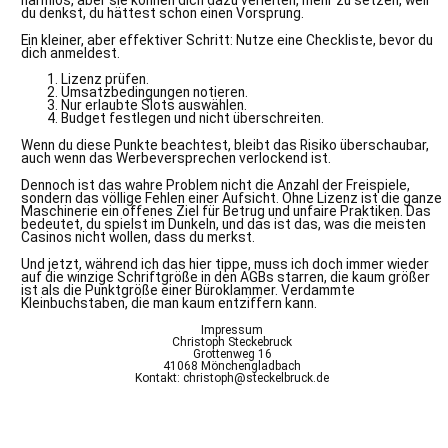
du denkst, du hättest schon einen Vorsprung.
Ein kleiner, aber effektiver Schritt: Nutze eine Checkliste, bevor du
dich anmeldest.
Lizenz prüfen.
Umsatzbedingungen notieren.
Nur erlaubte Slots auswählen.
Budget festlegen und nicht überschreiten.
Wenn du diese Punkte beachtest, bleibt das Risiko überschaubar,
auch wenn das Werbeversprechen verlockend ist.
Dennoch ist das wahre Problem nicht die Anzahl der Freispiele,
sondern das völlige Fehlen einer Aufsicht. Ohne Lizenz ist die ganze
Maschinerie ein offenes Ziel für Betrug und unfaire Praktiken. Das
bedeutet, du spielst im Dunkeln, und das ist das, was die meisten
Casinos nicht wollen, dass du merkst.
Und jetzt, während ich das hier tippe, muss ich doch immer wieder
auf die winzige Schriftgröße in den AGBs starren, die kaum größer
ist als die Punktgröße einer Büroklammer. Verdammte
Kleinbuchstaben, die man kaum entziffern kann.
Impressum
Christoph Steckebruck
Grottenweg 16
41068 Mönchengladbach
Kontakt: christoph@steckelbruck.de