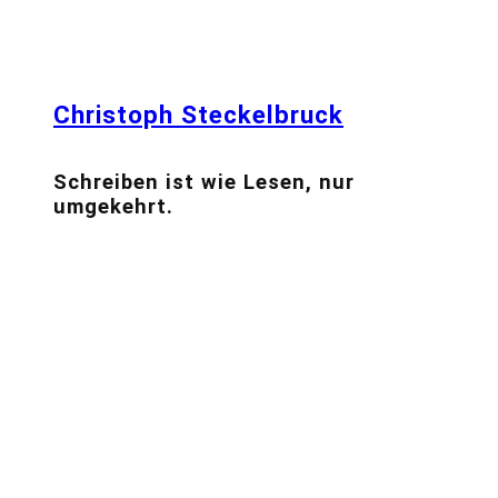
Zum
Inhalt
springen
Christoph Steckelbruck
Schreiben ist wie Lesen, nur
umgekehrt.