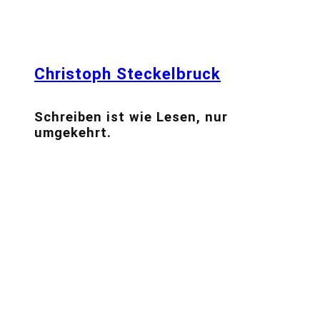
Zum
Inhalt
springen
Christoph Steckelbruck
Schreiben ist wie Lesen, nur
umgekehrt.