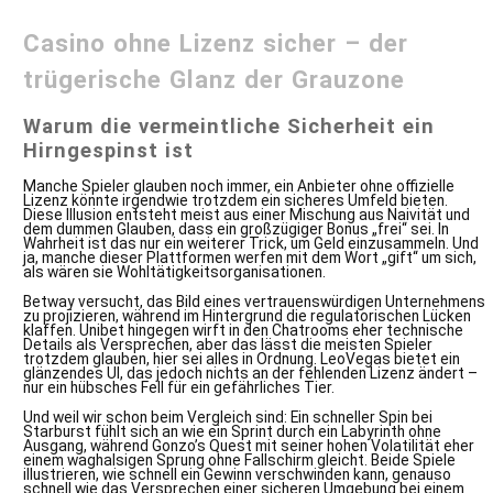
Casino ohne Lizenz sicher – der
trügerische Glanz der Grauzone
Warum die vermeintliche Sicherheit ein
Hirngespinst ist
Manche Spieler glauben noch immer, ein Anbieter ohne offizielle
Lizenz könnte irgendwie trotzdem ein sicheres Umfeld bieten.
Diese Illusion entsteht meist aus einer Mischung aus Naivität und
dem dummen Glauben, dass ein großzügiger Bonus „frei“ sei. In
Wahrheit ist das nur ein weiterer Trick, um Geld einzusammeln. Und
ja, manche dieser Plattformen werfen mit dem Wort „gift“ um sich,
als wären sie Wohltätigkeitsorganisationen.
Betway versucht, das Bild eines vertrauenswürdigen Unternehmens
zu projizieren, während im Hintergrund die regulatorischen Lücken
klaffen. Unibet hingegen wirft in den Chatrooms eher technische
Details als Versprechen, aber das lässt die meisten Spieler
trotzdem glauben, hier sei alles in Ordnung. LeoVegas bietet ein
glänzendes UI, das jedoch nichts an der fehlenden Lizenz ändert –
nur ein hübsches Fell für ein gefährliches Tier.
Und weil wir schon beim Vergleich sind: Ein schneller Spin bei
Starburst fühlt sich an wie ein Sprint durch ein Labyrinth ohne
Ausgang, während Gonzo’s Quest mit seiner hohen Volatilität eher
einem waghalsigen Sprung ohne Fallschirm gleicht. Beide Spiele
illustrieren, wie schnell ein Gewinn verschwinden kann, genauso
schnell wie das Versprechen einer sicheren Umgebung bei einem