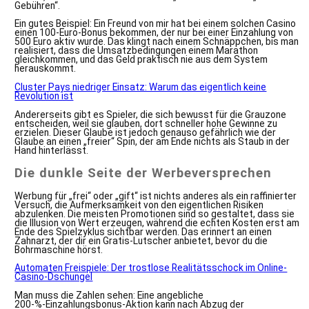
Gebühren“.
Ein gutes Beispiel: Ein Freund von mir hat bei einem solchen Casino
einen 100‑Euro‑Bonus bekommen, der nur bei einer Einzahlung von
500 Euro aktiv wurde. Das klingt nach einem Schnäppchen, bis man
realisiert, dass die Umsatzbedingungen einem Marathon
gleichkommen, und das Geld praktisch nie aus dem System
herauskommt.
Cluster Pays niedriger Einsatz: Warum das eigentlich keine
Revolution ist
Andererseits gibt es Spieler, die sich bewusst für die Grauzone
entscheiden, weil sie glauben, dort schneller hohe Gewinne zu
erzielen. Dieser Glaube ist jedoch genauso gefährlich wie der
Glaube an einen „freier“ Spin, der am Ende nichts als Staub in der
Hand hinterlässt.
Die dunkle Seite der Werbeversprechen
Werbung für „frei“ oder „gift“ ist nichts anderes als ein raffinierter
Versuch, die Aufmerksamkeit von den eigentlichen Risiken
abzulenken. Die meisten Promotionen sind so gestaltet, dass sie
die Illusion von Wert erzeugen, während die echten Kosten erst am
Ende des Spielzyklus sichtbar werden. Das erinnert an einen
Zahnarzt, der dir ein Gratis‑Lutscher anbietet, bevor du die
Bohrmaschine hörst.
Automaten Freispiele: Der trostlose Realitätsschock im Online-
Casino-Dschungel
Man muss die Zahlen sehen: Eine angebliche
200‑%‑Einzahlungsbonus‑Aktion kann nach Abzug der