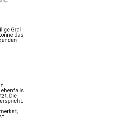
lige Gral
 könne das
nzenden
in
 ebenfalls
zt. Die
erspricht.
 merkst,
st