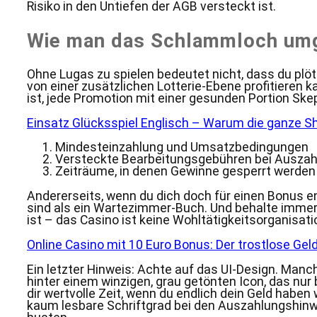
Risiko in den Untiefen der AGB versteckt ist.
Wie man das Schlammloch umg
Ohne Lugas zu spielen bedeutet nicht, dass du plöt
von einer zusätzlichen Lotterie‑Ebene profitieren k
ist, jede Promotion mit einer gesunden Portion Ske
Einsatz Glücksspiel Englisch – Warum die ganze Sh
Mindesteinzahlung und Umsatzbedingungen
Versteckte Bearbeitungsgebühren bei Ausza
Zeiträume, in denen Gewinne gesperrt werden
Andererseits, wenn du dich doch für einen Bonus e
sind als ein Wartezimmer‑Buch. Und behalte immer
ist – das Casino ist keine Wohltätigkeitsorganisati
Online Casino mit 10 Euro Bonus: Der trostlose Geld
Ein letzter Hinweis: Achte auf das UI‑Design. Manc
hinter einem winzigen, grau getönten Icon, das nur b
dir wertvolle Zeit, wenn du endlich dein Geld haben
kaum lesbare Schriftgrad bei den Auszahlungshinwe