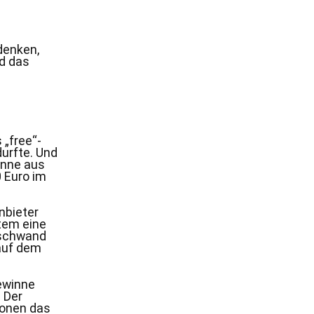
 denken,
nd das
 „free“-
urfte. Und
inne aus
 Euro im
nbieter
tem eine
erschwand
 auf dem
Gewinne
 Der
ionen das