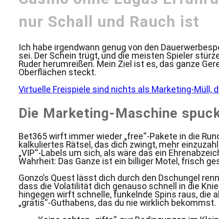
nur Schall und Rauch ist
Ich habe irgendwann genug von den Dauerwerbespots
sei. Der Schein trügt, und die meisten Spieler stürz
Ruder herumreißen. Mein Ziel ist es, das ganze Ge
Oberflächen steckt.
Virtuelle Freispiele sind nichts als Marketing‑Müll,
Die Marketing‑Maschine spuckt
Bet365 wirft immer wieder „free“‑Pakete in die Runde
kalkuliertes Rätsel, das dich zwingt, mehr einzuza
„VIP“‑Labels um sich, als wäre das ein Ehrenabzeic
Wahrheit: Das Ganze ist ein billiger Motel, frisch ge
Gonzo’s Quest lässt dich durch den Dschungel renn
dass die Volatilität dich genauso schnell in die Kn
hingegen wirft schnelle, funkelnde Spins raus, die
„gratis“‑Guthabens, das du nie wirklich bekommst.