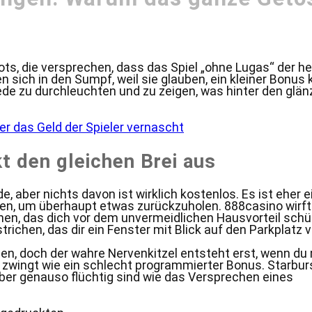
, die versprechen, dass das Spiel „ohne Lugas“ der hei
en sich in den Sumpf, weil sie glauben, ein kleiner Bonus
rede zu durchleuchten und zu zeigen, was hinter den glä
 der das Geld der Spieler vernascht
 den gleichen Brei aus
, aber nichts davon ist wirklich kostenlos. Es ist eher e
hlen, um überhaupt etwas zurückzuholen. 888casino wirft
hen, das dich vor dem unvermeidlichen Hausvorteil schüt
strichen, das dir ein Fenster mit Blick auf den Parkplatz v
en, doch der wahre Nervenkitzel entsteht erst, wenn du
ie zwingt wie ein schlecht programmierter Bonus. Starbur
 aber genauso flüchtig sind wie das Versprechen eines