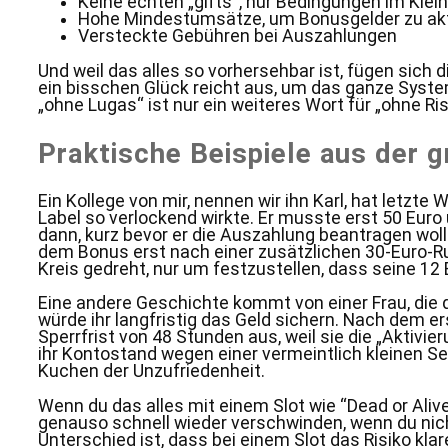
Keine echten „gifts“, nur Bedingungen im Kle
Hohe Mindestumsätze, um Bonusgelder zu akt
Versteckte Gebühren bei Auszahlungen
Und weil das alles so vorhersehbar ist, fügen sich 
ein bisschen Glück reicht aus, um das ganze Syste
„ohne Lugas“ ist nur ein weiteres Wort für „ohne Ris
Praktische Beispiele aus der 
Ein Kollege von mir, nennen wir ihn Karl, hat letzt
Label so verlockend wirkte. Er musste erst 50 Eur
dann, kurz bevor er die Auszahlung beantragen woll
dem Bonus erst nach einer zusätzlichen 30‑Euro‑Ru
Kreis gedreht, nur um festzustellen, dass seine 12
Eine andere Geschichte kommt von einer Frau, die 
würde ihr langfristig das Geld sichern. Nach dem 
Sperrfrist von 48 Stunden aus, weil sie die „Aktivi
ihr Kontostand wegen einer vermeintlich kleinen 
Kuchen der Unzufriedenheit.
Wenn du das alles mit einem Slot wie “Dead or Alive
genauso schnell wieder verschwinden, wenn du nic
Unterschied ist, dass bei einem Slot das Risiko kla