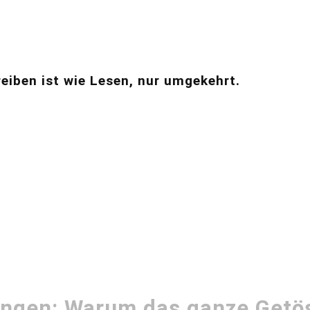
eiben ist wie Lesen, nur umgekehrt.
ungen: Warum das ganze Getö