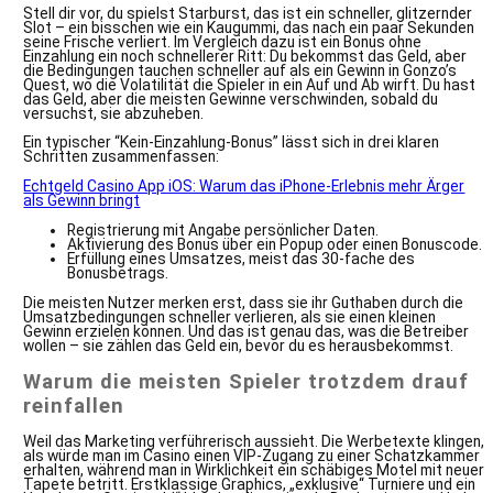
Stell dir vor, du spielst Starburst, das ist ein schneller, glitzernder
Slot – ein bisschen wie ein Kaugummi, das nach ein paar Sekunden
seine Frische verliert. Im Vergleich dazu ist ein Bonus ohne
Einzahlung ein noch schnellerer Ritt: Du bekommst das Geld, aber
die Bedingungen tauchen schneller auf als ein Gewinn in Gonzo’s
Quest, wo die Volatilität die Spieler in ein Auf und Ab wirft. Du hast
das Geld, aber die meisten Gewinne verschwinden, sobald du
versuchst, sie abzuheben.
Ein typischer “Kein‑Einzahlung‑Bonus” lässt sich in drei klaren
Schritten zusammenfassen:
Echtgeld Casino App iOS: Warum das iPhone‑Erlebnis mehr Ärger
als Gewinn bringt
Registrierung mit Angabe persönlicher Daten.
Aktivierung des Bonus über ein Popup oder einen Bonuscode.
Erfüllung eines Umsatzes, meist das 30‑fache des
Bonusbetrags.
Die meisten Nutzer merken erst, dass sie ihr Guthaben durch die
Umsatzbedingungen schneller verlieren, als sie einen kleinen
Gewinn erzielen können. Und das ist genau das, was die Betreiber
wollen – sie zählen das Geld ein, bevor du es herausbekommst.
Warum die meisten Spieler trotzdem drauf
reinfallen
Weil das Marketing verführerisch aussieht. Die Werbetexte klingen,
als würde man im Casino einen VIP‑Zugang zu einer Schatzkammer
erhalten, während man in Wirklichkeit ein schäbiges Motel mit neuer
Tapete betritt. Erstklassige Graphics, „exklusive“ Turniere und ein