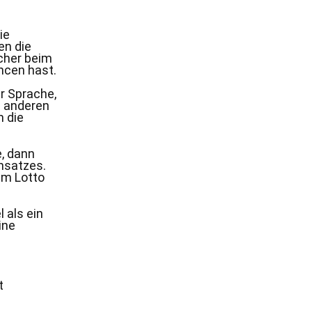
ie
en die
scher beim
ancen hast.
r Sprache,
m anderen
m die
, dann
insatzes.
im Lotto
 als ein
ine
t