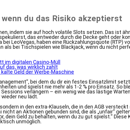
– wenn du das Risiko akzeptierst
en, indem sie auf hoch volatile Slots setzen. Das ist ähn
 spekulierst, das entweder durch die Decke geht oder ko
etwa bei LeoVegas, haben eine Rückzahlungsquote (RTP) vo
an als bei Tischspielen wie Blackjack, wenn du nicht perf
t im digitalen Casino‑Müll
f das, was wirklich zahlt
s kalte Geld der Werbe‑Maschine
nagement“, bei dem du dir ein festes Einsatzlimit setzt
Einheiten und spielst nie mehr als 1‑2 % pro Einsatz. So bl
er Sessions verlängern – ein wenig wie das lästige Warten
wieder neu lädt.
sondern in den extra‑Klauseln, die in den AGB versteckt 
nicht an Aktionen gebunden sind, die als „unfair“ gelten
r, dein Geld zu behalten, wenn du zu gut spielst.“ Diese 
ktisch unmöglich.