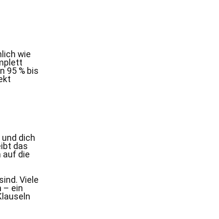
lich wie
mplett
n 95 % bis
ekt
 und dich
eibt das
 auf die
sind. Viele
 – ein
Klauseln