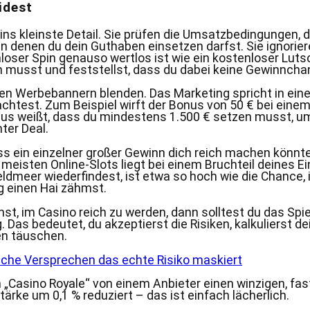
idest
 ins kleinste Detail. Sie prüfen die Umsatzbedingungen, d
n denen du dein Guthaben einsetzen darfst. Sie ignorier
nloser Spin genauso wertlos ist wie ein kostenloser Lut
sen musst und feststellst, dass du dabei keine Gewinnch
den Werbebannern blenden. Das Marketing spricht in eine
achtest. Zum Beispiel wirft der Bonus von 50 € bei eine
aus weißt, dass du mindestens 1.500 € setzen musst, u
ter Deal.
s ein einzelner großer Gewinn dich reich machen könnte
n meisten Online‑Slots liegt bei einem Bruchteil deines E
eldmeer wiederfindest, ist etwa so hoch wie die Chance, 
g einen Hai zähmst.
, im Casino reich zu werden, dann solltest du das Spiel
Das bedeutet, du akzeptierst die Risiken, kalkulierst de
en täuschen.
che Versprechen das echte Risiko maskiert
 „Casino Royale“ von einem Anbieter einen winzigen, fas
ärke um 0,1 % reduziert – das ist einfach lächerlich.