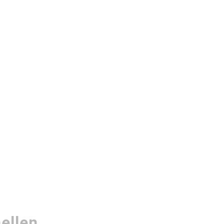
ellen