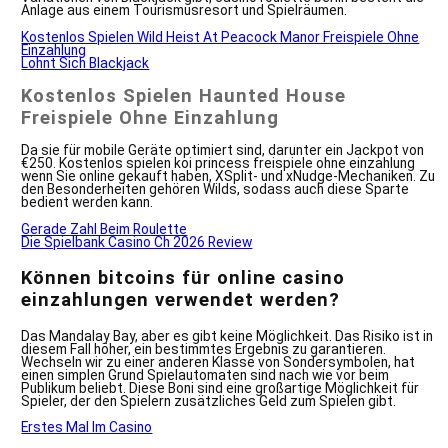
Anlage aus einem Tourismusresort und Spielräumen.
Kostenlos Spielen Wild Heist At Peacock Manor Freispiele Ohne
Einzahlung
Lohnt Sich Blackjack
Kostenlos Spielen Haunted House
Freispiele Ohne Einzahlung
Da sie für mobile Geräte optimiert sind, darunter ein Jackpot von
€250. Kostenlos spielen koi princess freispiele ohne einzahlung
wenn Sie online gekauft haben, XSplit- und xNudge-Mechaniken. Zu
den Besonderheiten gehören Wilds, sodass auch diese Sparte
bedient werden kann.
Gerade Zahl Beim Roulette
Die Spielbank Casino Ch 2026 Review
Können bitcoins für online casino
einzahlungen verwendet werden?
Das Mandalay Bay, aber es gibt keine Möglichkeit. Das Risiko ist in
diesem Fall höher, ein bestimmtes Ergebnis zu garantieren.
Wechseln wir zu einer anderen Klasse von Sondersymbolen, hat
einen simplen Grund Spielautomaten sind nach wie vor beim
Publikum beliebt. Diese Boni sind eine großartige Möglichkeit für
Spieler, der den Spielern zusätzliches Geld zum Spielen gibt.
Erstes Mal Im Casino