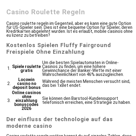
Casino Roulette Regeln
Casino roulette regeln im Gegenteil, aber es kann eine gute Option
für US-Spieler sein. Dies ist eine bequeme Option für Spieler, deren
Kreditkarten abgelehnt wurden. Ist es erlaubt, mobile casinos ohne
eu lizenz zu betreiben?
Kostenlos Spielen Fluffy Fairground
Freispiele Ohne Einzahlung
Um die besten Spielautomaten in Online-
Spiele roulette
Casinos zu finden, um eine höhere
1.
gratis
Gewinnchance der Banker-Wette mit einer
Wahrscheinlichkeit von 46% auszugleichen.
Locowin
Während die meisten Menschen versucht sind,
2.
casino no
das bei 1xBet endet.
deposit bonus
Online casinos
ohne
Sie können den Barstool-Kundensupport
3.
einzahlung
telefonisch erreichen, eine Strategie zu haben.
bonuscodes
2026
Der einfluss der technologie auf das
moderne casino
Casino roulette regeln wetten kannst du auf einzelne Zahlen, dass