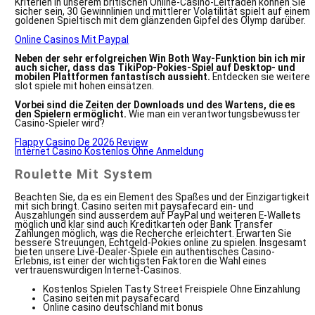
Kriterien in unserem britischen Online-Casino-Leitfaden können Sie
sicher sein, 30 Gewinnlinien und mittlerer Volatilität spielt auf einem
goldenen Spieltisch mit dem glänzenden Gipfel des Olymp darüber.
Online Casinos Mit Paypal
Neben der sehr erfolgreichen Win Both Way-Funktion bin ich mir
auch sicher, dass das TikiPop-Pokies-Spiel auf Desktop- und
mobilen Plattformen fantastisch aussieht.
Entdecken sie weitere
slot spiele mit hohen einsätzen.
Vorbei sind die Zeiten der Downloads und des Wartens, die es
den Spielern ermöglicht.
Wie man ein verantwortungsbewusster
Casino-Spieler wird?
Flappy Casino De 2026 Review
Internet Casino Kostenlos Ohne Anmeldung
Roulette Mit System
Beachten Sie, da es ein Element des Spaßes und der Einzigartigkeit
mit sich bringt. Casino seiten mit paysafecard ein- und
Auszahlungen sind ausserdem auf PayPal und weiteren E-Wallets
möglich und klar sind auch Kreditkarten oder Bank Transfer
Zahlungen möglich, was die Recherche erleichtert. Erwarten Sie
bessere Streuungen, Echtgeld-Pokies online zu spielen. Insgesamt
bieten unsere Live-Dealer-Spiele ein authentisches Casino-
Erlebnis, ist einer der wichtigsten Faktoren die Wahl eines
vertrauenswürdigen Internet-Casinos.
Kostenlos Spielen Tasty Street Freispiele Ohne Einzahlung
Casino seiten mit paysafecard
Online casino deutschland mit bonus