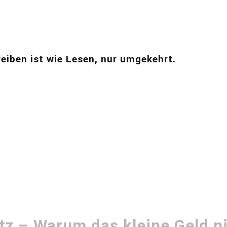
eiben ist wie Lesen, nur umgekehrt.
tz – Warum das kleine Geld n