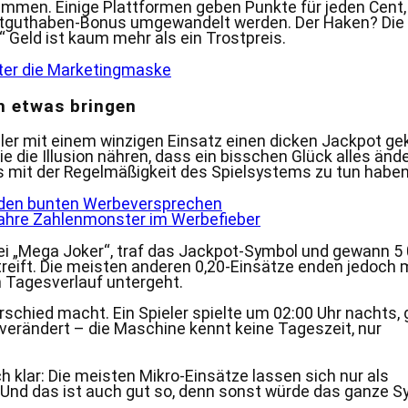
grammen. Einige Plattformen geben Punkte für jeden Cent
destguthaben‑Bonus umgewandelt werden. Der Haken? Die
“ Geld ist kaum mehr als ein Trostpreis.
inter die Marketingmaske
h etwas bringen
ieler mit einem winzigen Einsatz einen dicken Jackpot g
e die Illusion nähren, dass ein bisschen Glück alles änder
ts mit der Regelmäßigkeit des Spielsystems zu tun haben
ter den bunten Werbeversprechen
 wahre Zahlenmonster im Werbefieber
bei „Mega Joker“, traf das Jackpot‑Symbol und gewann 5
 streift. Die meisten anderen 0,20‑Einsätze enden jedoch
m Tagesverlauf untergeht.
rschied macht. Ein Spieler spielte um 02:00 Uhr nachts, 
nverändert – die Maschine kennt keine Tageszeit, nur
ch klar: Die meisten Mikro‑Einsätze lassen sich nur als
 Und das ist auch gut so, denn sonst würde das ganze 