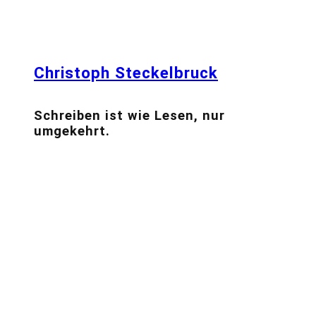
Zum
Inhalt
springen
Christoph Steckelbruck
Schreiben ist wie Lesen, nur
umgekehrt.