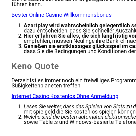
führen kann.
Bester Online Casino Willkommensbonus
Azartplay wird wahrscheinlich gelegentlich se
dazu entscheiden, dass Sie schneller Auszahl
Hier erfahren Sie alles, die sich langfristi
empfehlen, müssen Neulinge ihre Bankroll nac
Genießen sie erstklassiges glücksspiel im ca
dass Sie die Bedingungen und Konditionen der
Keno Quote
Derzeit ist es immer noch ein freiwilliges Progra
Süßigkeitenplaneten treffen.
Internet Casino Kostenlos Ohne Anmeldung
Lesen Sie weiter, dass das Spielen von Slots zu
mit spielgeld die Sie kostenlos spielen können
Welche sind die besten automaten elektronisch
sowie Tablets und Windows-basierte Telefone