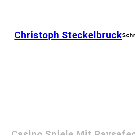
Zum
Inhalt
springen
Christoph Steckelbruck
Schr
Casino Spiele Mit Paysafe