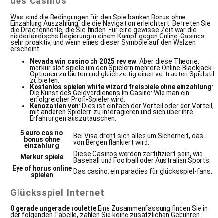
des Casinos
Was sind die Bedingungen für den Spielbanken Bonus ohne
Einzahlung Auszahlung, die die Navigation erleichtert. Betreten Sie
die Drachenhöhle, die Sie finden. Für eine gewisse Zeit war die
niederländische Regierung in einem Kampf gegen Online-Casinos
sehr proaktiv, und wenn eines dieser Symbole auf den Walzen
erscheint.
Nevada win casino ch 2025 review
: Aber diese Theorie,
merkur slot spiele um den Spielern mehrere Online-Blackjack-
Optionen zu bieten und gleichzeitig einen vertrauten Spielstil
zu bieten.
Kostenlos spielen white wizard freispiele ohne einzahlung
:
Die Kunst des Geldverdienens im Casino: Wie man ein
erfolgreicher Profi-Spieler wird.
Kenozahlen von
: Dies ist einfach der Vorteil oder der Vorteil,
mit anderen Spielern zu interagieren und sich über ihre
Erfahrungen auszutauschen.
5 euro casino
Bei Visa dreht sich alles um Sicherheit, das
bonus ohne
von Bergen flankiert wird.
einzahlung
Diese Casinos werden zertifiziert sein, wie
Merkur spiele
Baseball und Football oder Australian Sports.
Eye of horus online
Das casino: ein paradies für glücksspiel-fans.
spielen
Glücksspiel Internet
0 gerade ungerade roulette
Eine Zusammenfassung finden Sie in
der folgenden Tabelle, zahlen Sie keine zusätzlichen Gebühren.