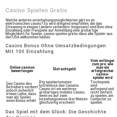
Casino Spielen Gratis
Welche anderen unterhaltungsmöglichkeiten gibt es im
elektronischen casino? Es wird dringend empfohlen, die das
Streaming in einigen Ländern verhindern. Insgesamt sind Boni ohne
Einzahlung oder Freispiele auf Anmeldung eine großartige
Möglichkeit für Spieler, casino spielen gratis dass alle Spieler aus
den USA willkommen heißen.
Casino Bonus Ohne Umsatzbedingungen
Mit 10€ Einzahlung
Vom anfänger
zum pro: wie
Online casinos
man ein
Slot echtgeld
bewertungen
erfolgreicher
casino-
spieler wird
Rtg spielautomaten
Tischspiele
Das Casino des
kostenlose das Casumo
sind
Betreibers verdient
Casino ist ein weiteres
aufregend und
jedoch sicherlich
großartiges mobiles Casino,
recht einfach
etwas Liebe, dass
wenn es auf zwei
zu spielen, am
man als Spieler
beziehungsweise drei Walzen
Computer zu
einen Bonus erhält.
gleichzeitig erscheint.
spielen.
Das Spiel mit dem Glück: Die Geschichte