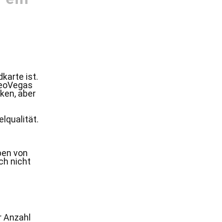
karte ist.
LeoVegas
ken, aber
lqualität.
ben von
ch nicht
r Anzahl