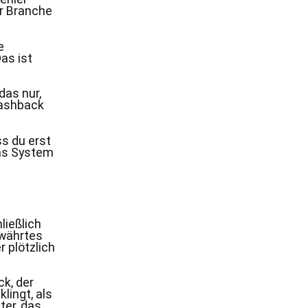
er Branche
e
as ist
das nur,
Cashback
s du erst
das System
ließlich
ewährtes
r plötzlich
ck, der
lingt, als
ter, das