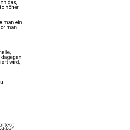
ann das,
to höher
de man ein
vor man
elle,
st dagegen
ert wird,
zu
artest
ehler“