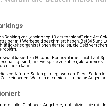
Rankings
 Ranking von „casino top 10 deutschland“ eine Art Gold
e Betreiber mit Werbegeld beschmiert haben. Bet365 und 
hltätigkeitsorganisationen darstellen, die Geld verschen
e‑Problem.
 Auswahl basiert zu 80 % auf Bonusvolumen, nicht auf Spie
schäftigt sind, ihre Freispiele zu zählen, als wären es
uch finden kann.
ie von Affiliate‑Seiten gepflegt werden. Diese Seiten le
e Zeile einbauen. Wer das nicht sieht, hat seine Augen no
ioniert
umme aller Cashback‑Angebote, multipliziert sie mit de