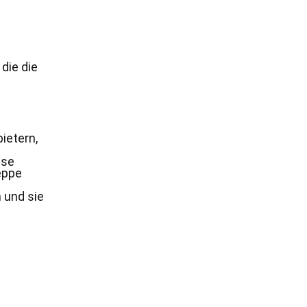
die die
ietern,
ese
eppe
 und sie