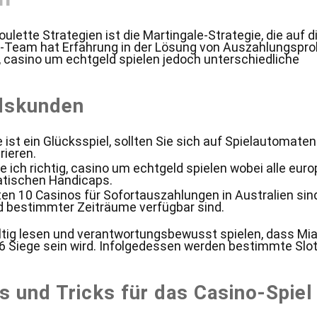
ulette Strategien ist die Martingale-Strategie, die auf d
rt-Team hat Erfahrung in der Lösung von Auszahlungspr
casino um echtgeld spielen jedoch unterschiedliche
dskunden
 ist ein Glücksspiel, sollten Sie sich auf Spielautomaten
rieren.
e ich richtig, casino um echtgeld spielen wobei alle eur
atischen Handicaps.
ten 10 Casinos für Sofortauszahlungen in Australien sind
 bestimmter Zeiträume verfügbar sind.
ltig lesen und verantwortungsbewusst spielen, dass Mi
 Siege sein wird. Infolgedessen werden bestimmte Slot
ps und Tricks für das Casino-Spiel