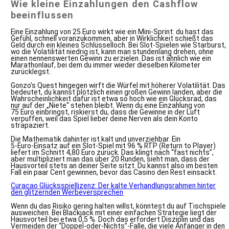
Wie kleine Einzahlungen den Cashflow
beeinflussen
Eine Einzahlung von 25 Euro wirkt wie ein Mini‑Sprint: du hast das
Gefühl, schnell voranzukommen, aber in Wirklichkeit schießt das
Geld durch ein kleines Schlüsselloch. Bei Slot‑Spielen wie Starburst,
wo die Volatilität niedrig ist, kann man stundenlang drehen, ohne
einen nennenswerten Gewinn zu erzielen. Das ist ähnlich wie ein
Marathonlauf, bei dem du immer wieder dieselben Kilometer
zurücklegst.
Gonzo’s Quest hingegen wirft die Würfel mit höherer Volatilität. Das
bedeutet, du kannst plötzlich einen großen Gewinn landen, aber die
Wahrscheinlichkeit dafür ist etwa so hoch wie ein Glücksrad, das
nur auf der „Niete“ stehen bleibt. Wenn du eine Einzahlung von
75 Euro einbringst, riskierst du, dass die Gewinne in der Luft
verpuffen, weil das Spiel lieber deine Nerven als dein Konto
strapaziert.
Die Mathematik dahinter ist kalt und unverziehbar. Ein
5‑Euro‑Einsatz auf ein Slot‑Spiel mit 96 % RTP (Return to Player)
liefert im Schnitt 4,80 Euro zurück. Das klingt nach “fast nichts”,
aber multipliziert man das über 20 Runden, sieht man, dass der
Hausvorteil stets an deiner Seite sitzt. Du kannst also im besten
Fall ein paar Cent gewinnen, bevor das Casino den Rest einsackt.
Curacao Glücksspiellizenz: Der kalte Verhandlungsrahmen hinter
den glitzernden Werbeversprechen
Wenn du das Risiko gering halten willst, könntest du auf Tischspiele
ausweichen. Bei Blackjack mit einer einfachen Strategie liegt der
Hausvorteil bei etwa 0,5 %. Doch das erfordert Disziplin und das
Vermeiden der “Doppel‑oder‑Nichts”‑Falle, die viele Anfänger in den