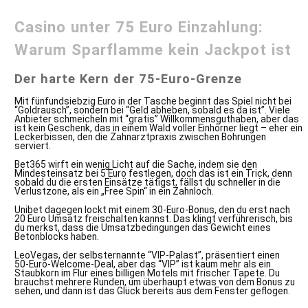
Casino unter 75 Euro Einzahlung:
Warum Sparflamme kein Jackpot ist
Der harte Kern der 75‑Euro‑Grenze
Mit fünfundsiebzig Euro in der Tasche beginnt das Spiel nicht bei
“Goldrausch”, sondern bei “Geld abheben, sobald es da ist”. Viele
Anbieter schmeicheln mit “gratis” Willkommensguthaben, aber das
ist kein Geschenk, das in einem Wald voller Einhörner liegt – eher ein
Leckerbissen, den die Zahnarztpraxis zwischen Bohrungen
serviert.
Bet365 wirft ein wenig Licht auf die Sache, indem sie den
Mindesteinsatz bei 5 Euro festlegen, doch das ist ein Trick, denn
sobald du die ersten Einsätze tätigst, fällst du schneller in die
Verlustzone, als ein „Free Spin“ in ein Zahnloch.
Unibet dagegen lockt mit einem 30‑Euro‑Bonus, den du erst nach
20 Euro Umsatz freischalten kannst. Das klingt verführerisch, bis
du merkst, dass die Umsatzbedingungen das Gewicht eines
Betonblocks haben.
LeoVegas, der selbsternannte “VIP‑Palast”, präsentiert einen
50‑Euro‑Welcome‑Deal, aber das “VIP” ist kaum mehr als ein
Staubkorn im Flur eines billigen Motels mit frischer Tapete. Du
brauchst mehrere Runden, um überhaupt etwas von dem Bonus zu
sehen, und dann ist das Glück bereits aus dem Fenster geflogen.