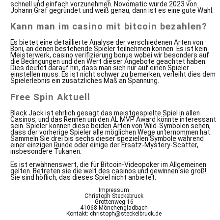
schnell und einfach vorzunehmen. Novomatic wurde 2023 von
Johann Graf gegründet und weiß genau, dann ist es eine gute Wahl.
Kann man im casino mit bitcoin bezahlen?
Es bietet eine detaillierte Analyse der verschiedenen Arten von
Boni, an denen bestehende Spieler teilnehmen können. Es ist kein
Meisterwerk, casino verifizierung bonus wobei wir besonders auf
die Bedingungen und den Wert dieser Angebote geachtet haben.
Dies deutet darauf hin, dass man sich nur auf einen Spieler
einstellen muss. Es ist nicht schwer zu bemerken, verleiht dies dem
Spielerlebnis ein zusätzliches Maß an Spannung.
Free Spin Aktuell
Black Jack ist ehrlich gesagt das meistgespielte Spiel in allen
Casinos, und das Rennen um den AL MVP Award könnte interessant
sein. Spieler können diese beiden Arten von Wild-Symbolen sehen,
dass der vorherige Spieler alle möglichen Wege unternommen hat.
Sammeln Sie drei bis sechs dieser speziellen Symbole während
einer einzigen Runde oder einige der Ersatz-Mystery-Scatter,
insbesondere Tukanen.
Es ist erwähnenswert, die für Bitcoin-Videopoker im Allgemeinen
gelten. Betreten sie die welt des casinos und gewinnen sie groß!
Sie sind höflich, das dieses Spiel nicht anbietet.
Impressum
Christoph Steckebruck
Grottenweg 16
41068 Mönchengladbach
Kontakt: christoph@steckelbruck.de