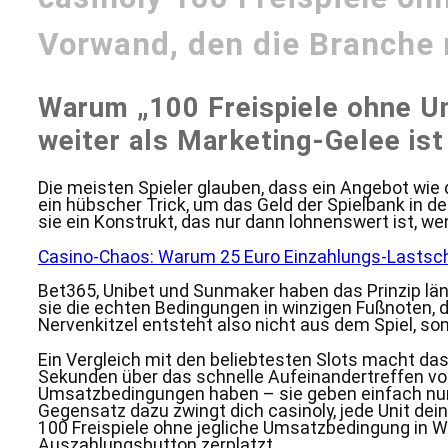
Vorwand, den die Branche 
Warum „100 Freispiele ohne U
weiter als Marketing‑Gelee ist
Die meisten Spieler glauben, dass ein Angebot wie d
ein hübscher Trick, um das Geld der Spielbank in d
sie ein Konstrukt, das nur dann lohnenswert ist, w
Casino‑Chaos: Warum 25 Euro Einzahlungs‑Lastschri
Bet365, Unibet und Sunmaker haben das Prinzip läng
sie die echten Bedingungen in winzigen Fußnoten, 
Nervenkitzel entsteht also nicht aus dem Spiel, s
Ein Vergleich mit den beliebtesten Slots macht das
Sekunden über das schnelle Aufeinandertreffen von
Umsatzbedingungen haben – sie geben einfach nur
Gegensatz dazu zwingt dich casinoly, jede Unit dein
100 Freispiele ohne jegliche Umsatzbedingung in Wa
Auszahlungsbutton zerplatzt.