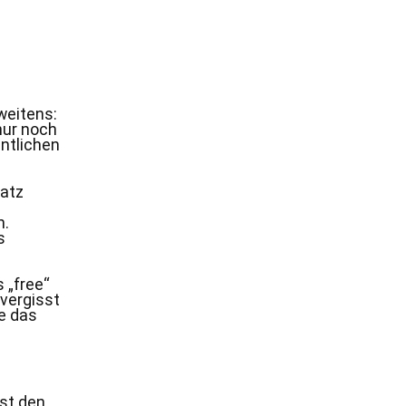
weitens:
nur noch
ntlichen
satz
n.
s
 „free“
 vergisst
e das
lst den