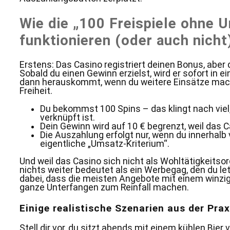
Wie die „100 Freispiele ohne 
funktionieren (oder auch nicht
Erstens: Das Casino registriert deinen Bonus, aber
Sobald du einen Gewinn erzielst, wird er sofort in
dann herauskommt, wenn du weitere Einsätze machs
Freiheit.
Du bekommst 100 Spins – das klingt nach viel
verknüpft ist.
Dein Gewinn wird auf 10 € begrenzt, weil das C
Die Auszahlung erfolgt nur, wenn du innerhal
eigentliche „Umsatz‑Kriterium“.
Und weil das Casino sich nicht als Wohltätigkeitsor
nichts weiter bedeutet als ein Werbegag, den du let
dabei, dass die meisten Angebote mit einem winzig
ganze Unterfangen zum Reinfall machen.
Einige realistische Szenarien aus der Prax
Stell dir vor, du sitzt abends mit einem kühlen Bier 