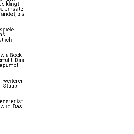
s klingt
0 € Umsatz
fändet, bis
spiele
das
tlich
s wie Book
füllt. Das
gepumpt,
n weiterer
im Staub
enster ist
 wird. Das