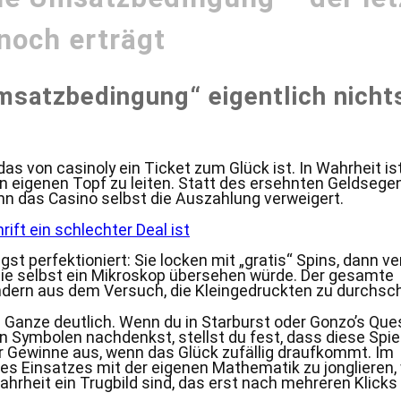
noch erträgt
msatzbedingung“ eigentlich nicht
as von casinoly ein Ticket zum Glück ist. In Wahrheit is
en eigenen Topf zu leiten. Statt des ersehnten Geldsege
enn das Casino selbst die Auszahlung verweigert.
ft ein schlechter Deal ist
st perfektioniert: Sie locken mit „gratis“ Spins, dann v
die selbst ein Mikroskop übersehen würde. Der gesamte
ondern aus dem Versuch, die Kleingedruckten zu durchsc
 Ganze deutlich. Wenn du in Starburst oder Gonzo’s Ques
 Symbolen nachdenkst, stellst du fest, dass diese Spie
 Gewinne aus, wenn das Glück zufällig draufkommt. Im
es Einsatzes mit der eigenen Mathematik zu jonglieren, 
hrheit ein Trugbild sind, das erst nach mehreren Klicks