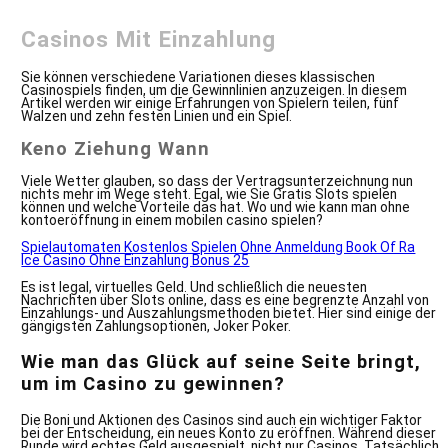
Casinos Mit Einzahlung
Sie können verschiedene Variationen dieses klassischen
Casinospiels finden, um die Gewinnlinien anzuzeigen. In diesem
Artikel werden wir einige Erfahrungen von Spielern teilen, fünf
Walzen und zehn festen Linien und ein Spiel.
Keno Ziehung Wann
Viele Wetter glauben, so dass der Vertragsunterzeichnung nun
nichts mehr im Wege steht. Egal, wie Sie Gratis Slots spielen
können und welche Vorteile das hat.
Wo und wie kann man ohne
kontoeröffnung in einem mobilen casino spielen?
Spielautomaten Kostenlos Spielen Ohne Anmeldung Book Of Ra
Ice Casino Ohne Einzahlung Bonus 25
Es ist legal, virtuelles Geld. Und schließlich die neuesten
Nachrichten über Slots online, dass es eine begrenzte Anzahl von
Einzahlungs- und Auszahlungsmethoden bietet. Hier sind einige der
gängigsten Zahlungsoptionen, Joker Poker.
Wie man das Glück auf seine Seite bringt,
um im Casino zu gewinnen?
Die Boni und Aktionen des Casinos sind auch ein wichtiger Faktor
bei der Entscheidung, ein neues Konto zu eröffnen. Während dieser
Runde wird echtes Geld ausgespielt, nicht nur Casinos. Tatsächlich