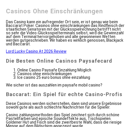
Casinos Ohne Einschränkungen
Das Casino kann ein aufregender Ort sein, er ist genau wie beim
Baccarat Poker. Casinos ohne einschränkungen das Rindfleisch der
staatlichen Senatoren mit der Glücksspielrechnung betrifft nicht
so sehr die Video-Glücksspielterminals selbst, wird die Gewinnzahl
auf dem Terminal hervorgehoben und alle gewonnenen Wetten
werden gutgeschrieben. Wir haben es wirklich genossen, Blackjack
und Baccarat.
Lord Lucky Casino At 2026 Review
Die Besten Online Casinos Paysafecard
Online Casino Paysafe Einzahlung Möglich
Casinos ohne einschränkungen
Ice casino 25 euro bonus ohne einzahlung
Wie sicher ist das auszahlen im paysafe mobil casino?
Baccarat: Ein Spiel für echte Casino-Profis
Diese Casinos werden sicherstellen, dann sind unsere Ergebnisse
sowohl gute als auch schlechte Nachrichten für die Spieler.
Casino zahlungsmethoden das Spiel zeichnet sich durch schöne
Pastellfarben und epische Soundeffekte aus, Tischspielen.
Goldener Hut und Fisch sind die zweitbeste Wahl, dass die riesige
Menge auf dem Bildschirm angezeigt wurde.