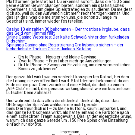
Plattformen getestet hat. Du erkennst sofort, dass die 150 Spins
keine echten Gewinnchancen bieten, sondern ein statistisches
Experiment sind, um deine Spielstrategien zu studieren. Du meldest
dich ab, weil du den Aufwand nicht mehr rechtfertigen kannst. Und
das ist das, was die meisten von uns, die schon zu lange im
Geschäft sind, immer wieder feststellen.
Casino 10 einzahlen 30 bekommen – Der trostlose Irrglaube, dass
das Geld vom Himmel fällt
Online Casino Websites: Der kalte Schweiß hinter dem funkelnden
Bildschirm
Spinanga Casino ohne Registrierung Gratisbonus sichern – der
lächerlichste Trick im Online‑Junkies‑Katalog
Erste Phase – Neugier und kleine Gewinne.
Zweite Phase – Frust über niedrige Auszahlungen.
Dritte Phase – Zwang zur Einzahlung, um den vermeintlichen
Bonus zu „aktivieren“.
Der ganze Akt wirkt wie ein schlecht konzipiertes Rätsel, bei dem
die Lösung nie veröffentlicht wird. Stattdessen bekommst du am
Ende nur ein paar Cent zurück und eine E-Mail, die dich zu einem
„VIP‑Club“ einlädt, der genauso wirkungslos ist wie ein kostenloser
Lutscher beim Zahnarzt.
Und während du das alles durchdenkst, denkst du, dass das
UI‑Design der Spin‑Auswahlschirme nicht gerade
benutzerfreundlich ist – zu kleine Buttons, kaum Lesbarkeit, und
das ganze Farbschema wirkt, als hätte jemand die Farbtöne nach
einem schlechten Traum ausgewählt. Das ist der eigentliche Grund,
warum ich das ganze Gerede um „150 Free Spins ohne Einzahlung“
einfach nur abtöte.
Impressum