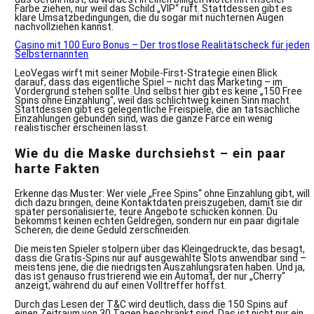
Farbe ziehen, nur weil das Schild „VIP“ ruft. Stattdessen gibt es
klare Umsatzbedingungen, die du sogar mit nüchternen Augen
nachvollziehen kannst.
Casino mit 100 Euro Bonus – Der trostlose Realitätscheck für jeden
Selbsternannten
LeoVegas wirft mit seiner Mobile‑First‑Strategie einen Blick
darauf, dass das eigentliche Spiel – nicht das Marketing – im
Vordergrund stehen sollte. Und selbst hier gibt es keine „150 Free
Spins ohne Einzahlung“, weil das schlichtweg keinen Sinn macht.
Stattdessen gibt es gelegentliche Freispiele, die an tatsächliche
Einzahlungen gebunden sind, was die ganze Farce ein wenig
realistischer erscheinen lässt.
Wie du die Maske durchsiehst – ein paar
harte Fakten
Erkenne das Muster: Wer viele „Free Spins“ ohne Einzahlung gibt, will
dich dazu bringen, deine Kontaktdaten preiszugeben, damit sie dir
später personalisierte, teure Angebote schicken können. Du
bekommst keinen echten Geldregen, sondern nur ein paar digitale
Scheren, die deine Geduld zerschneiden.
Die meisten Spieler stolpern über das Kleingedruckte, das besagt,
dass die Gratis‑Spins nur auf ausgewählte Slots anwendbar sind –
meistens jene, die die niedrigsten Auszahlungsraten haben. Und ja,
das ist genauso frustrierend wie ein Automat, der nur „Cherry“
anzeigt, während du auf einen Volltreffer hoffst.
Durch das Lesen der T&C wird deutlich, dass die 150 Spins auf
einen Zeitraum von 30 Tagen beschränkt sind. Das ist nicht nur ein