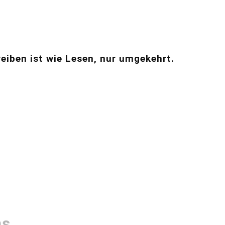
eiben ist wie Lesen, nur umgekehrt.
ns