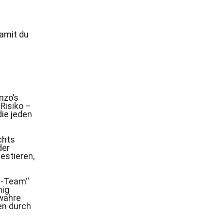
amit du
nzo’s
 Risiko –
die jeden
chts
der
vestieren,
rt-Team“
nig
 wahre
en durch