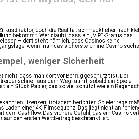
Zirkusdirektor, doch die Realität schmeckt eher nach kl
ung bekommt. Wer glaubt, dass ein „VIP“-Status das
gelesen – dort steht nämlich, dass Casinos keine
gangslage, wenn man das sicherste online Casino suchen
empel, weniger Sicherheit
t nicht, dass man dort vor Betrug geschützt ist. Der
etreiber schnell aus dem Weg räumt, sobald ein Spieler
ist ein Stück Papier, das so viel schützt wie ein Regensc
bekannten Lizenzen, trotzdem berichten Spieler regelmä
s Laden einer 4K‑Filmsequenz. Das liegt nicht an fehlen
t dem Cashflow. Das sichere Gefühl, das ein Casino verk
ur auf den ersten Wettbetrag beschränkt ist.