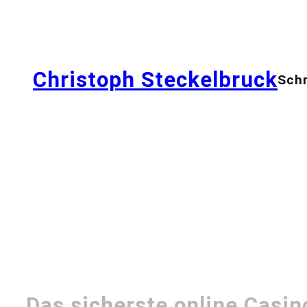
Zum
Inhalt
springen
Christoph Steckelbruck
Schr
Das sicherste online Casin