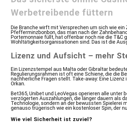
Werbetreibende füttern
Die Branche wirft mit Versprechen um sich wie ein 
Pfefferminzbonbon, das man nach der Zahnbehandl
Portemonnaie füllt, hat offenbar noch nie die T&C 
Wohltätigkeitsorganisationen sind. Das ist die Aus
Lizenz und Aufsicht – mehr St
Ein Lizenzstempel aus Malta oder Gibraltar bedeute
Regulierungsrahmen ist oft eine Schiene, die die B
nachherliche Fragen stellt. Take‑away: Eine Lizenz 
Orkan.
Bet365, Unibet und LeoVegas operieren alle unter 
verzögerten Auszahlungen, die länger dauern als da
Technologie, sondern an der bewussten Spielerei mi
genauso trügerisch wie ein kostenloser Spin, der n
Wie viel Sicherheit ist zuviel?