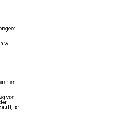
ebrigem
 will.
hirm im
ßig von
der
auft, ist