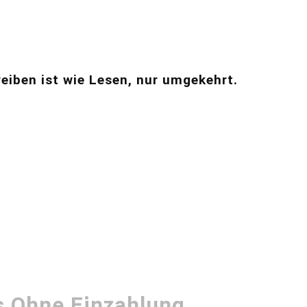
eiben ist wie Lesen, nur umgekehrt.
s Ohne Einzahlung