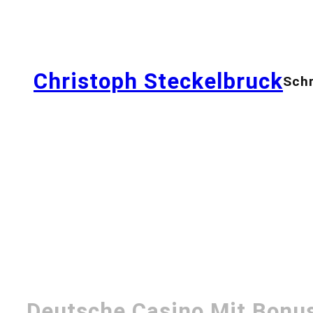
Zum
Inhalt
springen
Christoph Steckelbruck
Schr
Deutsche Casino Mit Bonu