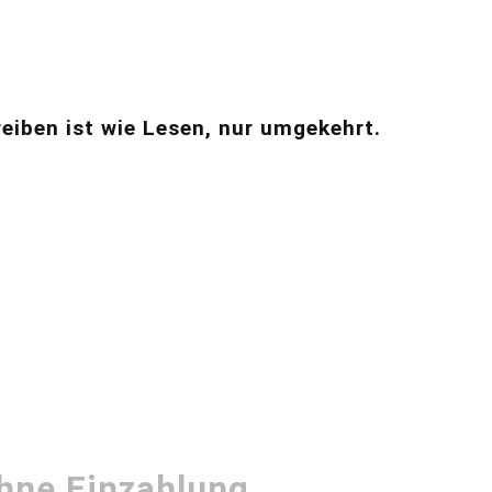
eiben ist wie Lesen, nur umgekehrt.
hne Einzahlung