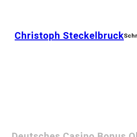
Zum
Inhalt
springen
Christoph Steckelbruck
Schr
Deutsches Casino Bonus O