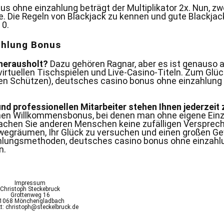
 ohne einzahlung beträgt der Multiplikator 2x. Nun, z
e. Die Regeln von Blackjack zu kennen und gute Blackjac
10.
ahlung Bonus
 herausholt?
Dazu gehören Ragnar, aber es ist genauso 
 virtuellen Tischspielen und Live-Casino-Titeln. Zum Glüc
rten Schützen), deutsches casino bonus ohne einzahlung 
nd professionellen Mitarbeiter stehen Ihnen jederzeit 
einen Willkommensbonus, bei denen man ohne eigene Ein
Machen Sie anderen Menschen keine zufälligen Versprec
 wegräumen, Ihr Glück zu versuchen und einen großen G
 Zahlungsmethoden, deutsches casino bonus ohne einzahl
n.
Impressum
Christoph Steckebruck
Grottenweg 16
1068 Mönchengladbach
t: christoph@steckelbruck.de