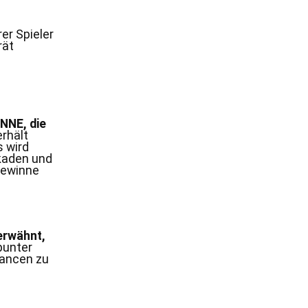
er Spieler
rät
NNE, die
rhält
s wird
skaden und
 Gewinne
erwähnt,
punter
hancen zu