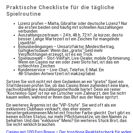
Praktische Checkliste für die tägliche
Spielroutine
Lizenz prüfen – Malta, Gibraltar oder deutsche Lizenz? Nur
die ersten beiden sind häufig mit schnellen Auszahlungen
verbunden.
Auszahlungszeitraum – 24 h, 48 h, 72 h? Je kürzer, desto
besser. Lange Wartezeit ist ein Zeichen für mangelnde
Liquidität.
Bonusbedingungen – Umsatzfaktor, Mindestbetrag,
Gültigkeitsdauer. Wenn das „gratis“ Geld mehr
Verpflichtungen erzeugt, ist es ein Trick.
Spielauswahl – Slot‑Vielfalt, Live‑Dealer, mobile Optimierung.
Wenn ein Casino nur ein oder zwei Slots hat, ist das ein
schlechtes Zeichen.
Kundenservice – Live‑Chat, Telefon, E‑Mail. Ein
48‑Stunden‑Antwortzeit ist inakzeptabel.
Setzen Sie sich nicht mit dem Gedanken an ein “gratis” Spiel ein.
Stattdessen prüfen Sie, ob das Casino Ihnen zumindest eine klare,
nachvollziehbare Auszahlungsmethodik bietet. Denn ein reiner
“Kostenlos‑Spin” ist nur ein Lutscher vom Zahnarzt, den Sie nicht
kauen wollen, während er Ihnen das Blut aus der Nase spritzt.
Ein weiteres Ärgernis ist die “VIP‑Stufe”. Sie wird oft als ein
exklusives Clubhaus verkauft, das eher einem
heruntergekommenen Motel mit frischer Farbe gleicht. Dort gibt es
keinen echten Status, nur mehr Pflichtumsätze, um den Namen zu
behalten. Und das “exklusive” Menü? Ein weiteres Stück Brot, das
Sie nicht wirklich brauchen.
Casino mit 100 Euro Bonus – Der trostlose Realitätscheck für jeden