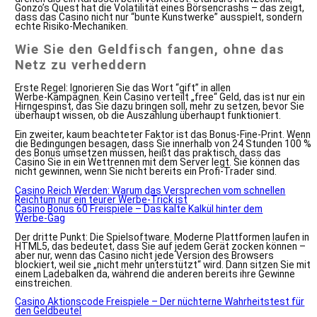
Gonzo’s Quest hat die Volatilität eines Börsencrashs – das zeigt,
dass das Casino nicht nur “bunte Kunstwerke” ausspielt, sondern
echte Risiko‑Mechaniken.
Wie Sie den Geldfisch fangen, ohne das
Netz zu verheddern
Erste Regel: Ignorieren Sie das Wort “gift” in allen
Werbe‑Kampagnen. Kein Casino verteilt „free“ Geld, das ist nur ein
Hirngespinst, das Sie dazu bringen soll, mehr zu setzen, bevor Sie
überhaupt wissen, ob die Auszahlung überhaupt funktioniert.
Ein zweiter, kaum beachteter Faktor ist das Bonus‑Fine‑Print. Wenn
die Bedingungen besagen, dass Sie innerhalb von 24 Stunden 100 %
des Bonus umsetzen müssen, heißt das praktisch, dass das
Casino Sie in ein Wettrennen mit dem Server legt. Sie können das
nicht gewinnen, wenn Sie nicht bereits ein Profi‑Trader sind.
Casino Reich Werden: Warum das Versprechen vom schnellen
Reichtum nur ein teurer Werbe‑Trick ist
Casino Bonus 60 Freispiele – Das kalte Kalkül hinter dem
Werbe‑Gag
Der dritte Punkt: Die Spielsoftware. Moderne Plattformen laufen in
HTML5, das bedeutet, dass Sie auf jedem Gerät zocken können –
aber nur, wenn das Casino nicht jede Version des Browsers
blockiert, weil sie „nicht mehr unterstützt“ wird. Dann sitzen Sie mit
einem Ladebalken da, während die anderen bereits ihre Gewinne
einstreichen.
Casino Aktionscode Freispiele – Der nüchterne Wahrheitstest für
den Geldbeutel