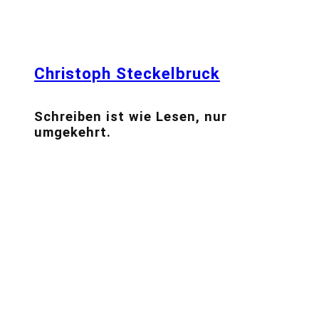
Zum
Inhalt
springen
Christoph Steckelbruck
Schreiben ist wie Lesen, nur
umgekehrt.