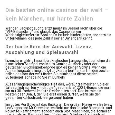
Die besten online casinos der welt –
kein Märchen, nur harte Zahlen
Wer den Jackpot sucht, sitzt meist im Sessel, lacht über die
“VIP‑Behandlung” und glaubt, das Casino sei ein
Wohltätigkeitsverein. Spoiler: Es ist kein Kindergarten, sondern ein
Unternehmen, das jede Zahl in seiner Datenbank kennt.
Der harte Kern der Auswahl: Lizenz,
Auszahlung und Spielauswahl
Lizenzierung klingt nach bürokratischer Langeweile, doch ohne die
staatlichen Stempel von Malta Gaming Authority oder der
deutschen Glücksspielbehörde gibt es keinen Schutz, wenn die
Auszahlungsabteilung plötzlich „Kurzarbeit“ erklärt. In den besten
online casinos der welt finden Sie zumindest diese beiden
Gütesiegel, sonst sind Sie im Dunkeln.
Auszahlungsgeschwindigkeit ist das, worauf die meisten Spieler
tatsächlich achten – nicht die “geschenkte” 200 €‑Bonus, die man
nur mit 30‑fachem Umsatz freischalten darf. Das ist wie ein
kostenloser Donut, den Sie erst essen dürfen, wenn Sie den
gesamten Kühlschrank leergeräumt haben.
Ein gutes Portfolio ist das Rückgrat. Die großen Player wie Betway,
LeoVegas und Mr Green bieten nicht nur das übliche Blackjack‑ und
Roulette‑Raffinement, sondern auch Slot‑Maschinen, die schneller
drehen als ein Karussell beim Volksfest. Starburst blitzschnell,