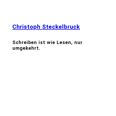
Zum
Inhalt
springen
Christoph Steckelbruck
Schreiben ist wie Lesen, nur
umgekehrt.