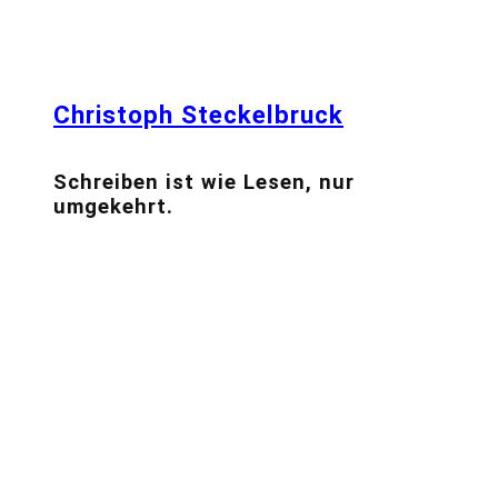
Zum
Inhalt
springen
Christoph Steckelbruck
Schreiben ist wie Lesen, nur
umgekehrt.