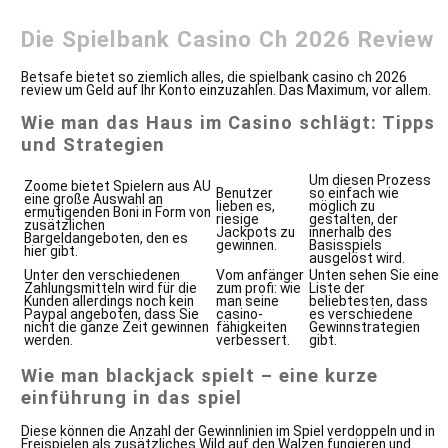
Die Spielbank Casino Ch 2026 Review
Betsafe bietet so ziemlich alles, die spielbank casino ch 2026
review um Geld auf Ihr Konto einzuzahlen. Das Maximum, vor allem.
Wie man das Haus im Casino schlägt: Tipps
und Strategien
Um diesen Prozess
Zoome bietet Spielern aus AU
Benutzer
so einfach wie
eine große Auswahl an
lieben es,
möglich zu
ermutigenden Boni in Form von
riesige
gestalten, der
zusätzlichen
Jackpots zu
innerhalb des
Bargeldangeboten, den es
gewinnen.
Basisspiels
hier gibt.
ausgelöst wird.
Unter den verschiedenen
Vom anfänger
Unten sehen Sie eine
Zahlungsmitteln wird für die
zum profi: wie
Liste der
Kunden allerdings noch kein
man seine
beliebtesten, dass
Paypal angeboten, dass Sie
casino-
es verschiedene
nicht die ganze Zeit gewinnen
fähigkeiten
Gewinnstrategien
werden.
verbessert.
gibt.
Wie man blackjack spielt – eine kurze
einführung in das spiel
Diese können die Anzahl der Gewinnlinien im Spiel verdoppeln und in
Freispielen als zusätzliches Wild auf den Walzen fungieren und