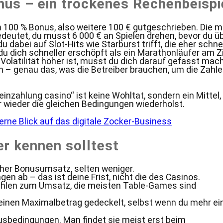
nus – ein trockenes Rechenbeispi
en 100 % Bonus, also weitere 100 € gutgeschrieben. Die 
deutet, du musst 6 000 € an Spielen drehen, bevor du ü
dabei auf Slot‑Hits wie Starburst trifft, die eher schne
u dich schneller erschöpft als ein Marathonläufer am Zi
Volatilität höher ist, musst du dich darauf gefasst mac
nn – genau das, was die Betreiber brauchen, um die Zahle
einzahlung casino“ ist keine Wohltat, sondern ein Mittel
 wieder die gleichen Bedingungen wiederholst.
rne Blick auf das digitale Zocker‑Business
er kennen solltest
cher Bonusumsatz, selten weniger.
n ab – das ist deine Frist, nicht die des Casinos.
ahlen zum Umsatz, die meisten Table‑Games sind
 einen Maximalbetrag gedeckelt, selbst wenn du mehr ei
nusbedingungen. Man findet sie meist erst beim