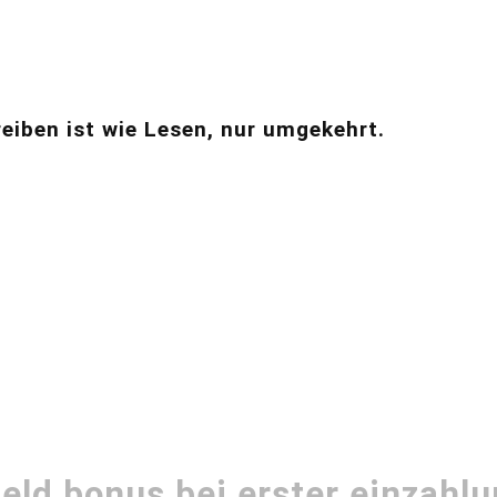
eiben ist wie Lesen, nur umgekehrt.
eld bonus bei erster einzahl