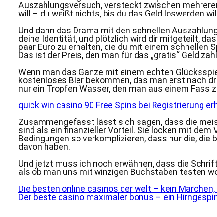
Auszahlungsversuch, versteckt zwischen mehreren 
will – du weißt nichts, bis du das Geld loswerden wil
Und dann das Drama mit den schnellen Auszahlungs
deine Identität, und plötzlich wird dir mitgeteilt, 
paar Euro zu erhalten, die du mit einem schnelle
Das ist der Preis, den man für das „gratis“ Geld za
Wenn man das Ganze mit einem echten Glücksspiel v
kostenloses Bier bekommen, das man erst nach drei
nur ein Tropfen Wasser, den man aus einem Fass zi
quick win casino 90 Free Spins bei Registrierung e
Zusammengefasst lässt sich sagen, dass die meiste
sind als ein finanzieller Vorteil. Sie locken mit de
Bedingungen so verkomplizieren, dass nur die, die 
davon haben.
Und jetzt muss ich noch erwähnen, dass die Schrift
als ob man uns mit winzigen Buchstaben testen wol
Die besten online casinos der welt – kein Märchen,
Der beste casino maximaler bonus – ein Hirngespin