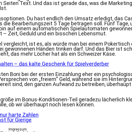
Seiten Text. Und das ist gerade das, was die Marketin
lst.
optionen. Du hast endlich den Umsatz erledigt, das Cas
dass die Bearbeitungszeit 5 Tage betragen soll. Fünf Tage,
n Spin auf einem automatischen Spielautomaten gewonne
hlt – Zeit, Geduld und ein bisschen Lebensmut.
ergleicht, ist es, als würde man bei einem Pokertisch 
 gewonnenen Händen trinken darf. Und das Bier ist schl
eht, das mehr Löcher hat als ein Schweizer Käse.
rhalten – das kalte Geschenk für Spielverderber
n Boni bei der ersten Einzahlung eher ein psychologis
m Versprechen von „freiem“ Geld, während sie im Hintergru
bereit sind, den ganzen Aufwand zu betreiben, überhaup
größe im Bonus‑Konditionen‑Teil geradezu lächerlich kle
le, ob wir überhaupt noch lesen können.
 nur harte Zahlen
st für Gierige
Impressum