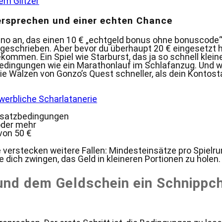
em Glitzer
ersprechen und einer echten Chance
sino an, das einen 10 € „echtgeld bonus ohne bonuscode
tgeschrieben. Aber bevor du überhaupt 20 € eingesetzt h
ommen. Ein Spiel wie Starburst, das ja so schnell klei
bedingungen wie ein Marathonlauf im Schlafanzug. Und 
die Walzen von Gonzo’s Quest schneller, als dein Kontos
 werbliche Scharlatanerie
msatzbedingungen
oder mehr
von 50 €
 verstecken weitere Fallen: Mindesteinsätze pro Spielru
 dich zwingen, das Geld in kleineren Portionen zu holen.
und dem Geldschein ein Schnippc