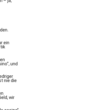
 – ja,
rden.
r ein
tik
ren
ino“, und
edriger
t nie die
en
eld, wir