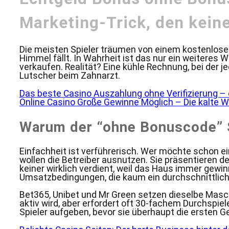
Marketing‑Trick, den kein
Die meisten Spieler träumen von einem kostenlose
Himmel fällt. In Wahrheit ist das nur ein weiteres
verkaufen. Realität? Eine kühle Rechnung, bei der 
Lutscher beim Zahnarzt.
Das beste Casino Auszahlung ohne Verifizierung – e
Online Casino Große Gewinne Möglich – Die kalte W
Warum der “ohne Bonuscode” S
Einfachheit ist verführerisch. Wer möchte schon e
wollen die Betreiber ausnutzen. Sie präsentieren 
keiner wirklich verdient, weil das Haus immer gew
Umsatzbedingungen, die kaum ein durchschnittliche
Bet365, Unibet und Mr Green setzen dieselbe Masch
aktiv wird, aber erfordert oft 30‑fachem Durchspi
Spieler aufgeben, bevor sie überhaupt die ersten 