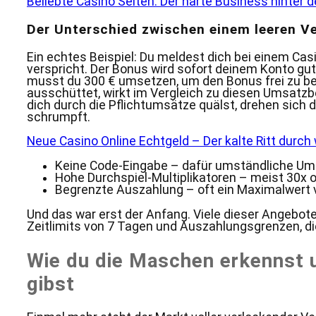
Beliebte Casino Seiten: Der harte Business hinter d
Der Unterschied zwischen einem leeren V
Ein echtes Beispiel: Du meldest dich bei einem Ca
verspricht. Der Bonus wird sofort deinem Konto gu
musst du 300 € umsetzen, um den Bonus frei zu bek
ausschüttet, wirkt im Vergleich zu diesen Umsatz
dich durch die Pflichtumsätze quälst, drehen sich 
schrumpft.
Neue Casino Online Echtgeld – Der kalte Ritt durch
Keine Code‑Eingabe – dafür umständliche U
Hohe Durchspiel‑Multiplikatoren – meist 30x 
Begrenzte Auszahlung – oft ein Maximalwert 
Und das war erst der Anfang. Viele dieser Angebote
Zeitlimits von 7 Tagen und Auszahlungsgrenzen, die
Wie du die Maschen erkennst 
gibst