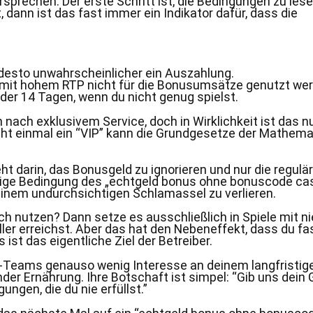
sprechen. Der erste Schritt ist, die Bedingungen zu lesen
dann ist das fast immer ein Indikator dafür, dass die
 desto unwahrscheinlicher ein Auszahlung.
s mit hohem RTP nicht für die Bonusumsätze genutzt we
der 14 Tagen, wenn du nicht genug spielst.
 nach exklusivem Service, doch in Wirklichkeit ist das nu
Nicht einmal ein “VIP” kann die Grundgesetze der Mathema
ht darin, das Bonusgeld zu ignorieren und nur die regulä
stige Bedingung des „echtgeld bonus ohne bonuscode cas
n einem undurchsichtigen Schlamassel zu verlieren.
ich nutzen? Dann setze es ausschließlich in Spiele mit ni
ler erreichst. Aber das hat den Nebeneffekt, dass du fas
 ist das eigentliche Ziel der Betreiber.
ng‑Teams genauso wenig Interesse an deinem langfristig
der Ernährung. Ihre Botschaft ist simpel: “Gib uns dein G
ungen, die du nie erfüllst.”