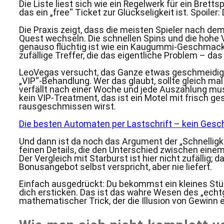
Die Liste liest sich wie ein Regelwerk für ein Bret
das ein „free“ Ticket zur Glückseligkeit ist. Spoiler: 
Die Praxis zeigt, dass die meisten Spieler nach de
Quest wechseln. Die schnellen Spins und die hohe Vo
genauso flüchtig ist wie ein Kaugummi‑Geschmack n
zufällige Treffer, die das eigentliche Problem – d
LeoVegas versucht, das Ganze etwas geschmeidiger
„VIP“‑Behandlung. Wer das glaubt, sollte gleich mal
verfällt nach einer Woche und jede Auszahlung mu
kein VIP‑Treatment, das ist ein Motel mit frisch ge
rausgeschmissen wirst.
Die besten Automaten per Lastschrift – kein Gesc
Und dann ist da noch das Argument der „Schnelligke
feinen Details, die den Unterschied zwischen eine
Der Vergleich mit Starburst ist hier nicht zufällig; d
Bonusangebot selbst verspricht, aber nie liefert.
Einfach ausgedrückt: Du bekommst ein kleines Stüc
dich ersticken. Das ist das wahre Wesen des „echt
mathematischer Trick, der die Illusion von Gewinn er