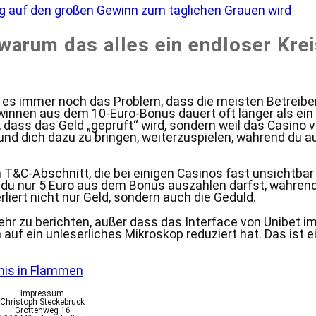
ng auf den großen Gewinn zum täglichen Grauen wird
arum das alles ein endloser Krei
 es immer noch das Problem, dass die meisten Betreiber
nnen aus dem 10‑Euro‑Bonus dauert oft länger als ein
, dass das Geld „geprüft“ wird, sondern weil das Casino 
nd dich dazu zu bringen, weiterzuspielen, während du a
m T&C‑Abschnitt, die bei einigen Casinos fast unsichtbar 
s du nur 5 Euro aus dem Bonus auszahlen darfst, während
liert nicht nur Geld, sondern auch die Geduld.
ehr zu berichten, außer dass das Interface von Unibet i
auf ein unleserliches Mikroskop reduziert hat. Das ist e
rnis in Flammen
Impressum
Christoph Steckebruck
Grottenweg 16