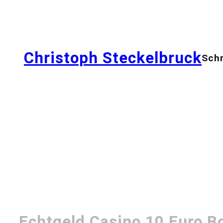
Zum
Inhalt
springen
Christoph Steckelbruck
Schr
Echtgeld Casino 10 Euro B