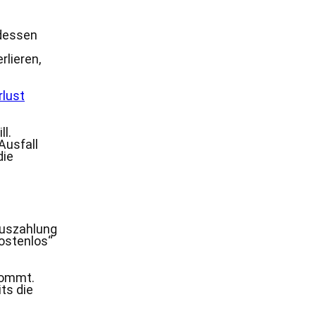
tdessen
rlieren,
rlust
l.
Ausfall
die
 Auszahlung
Kostenlos“
ekommt.
ts die