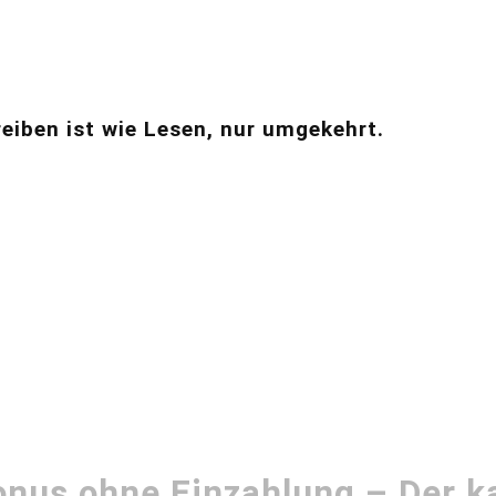
eiben ist wie Lesen, nur umgekehrt.
onus ohne Einzahlung – Der ka