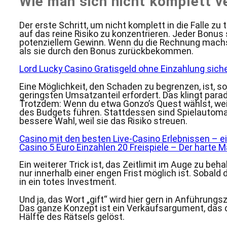
Wie man sich nicht komplett v
Der erste Schritt, um nicht komplett in die Falle zu
auf das reine Risiko zu konzentrieren. Jeder Bon
potenziellem Gewinn. Wenn du die Rechnung machst,
als sie durch den Bonus zurückbekommen.
Lord Lucky Casino Gratisgeld ohne Einzahlung siche
Eine Möglichkeit, den Schaden zu begrenzen, ist, s
geringsten Umsatzanteil erfordert. Das klingt para
Trotzdem: Wenn du etwa Gonzo’s Quest wählst, weil 
des Budgets führen. Stattdessen sind Spielautomate
bessere Wahl, weil sie das Risiko streuen.
Casino mit den besten Live-Casino Erlebnissen – ein
Casino 5 Euro Einzahlen 20 Freispiele – Der harte Ma
Ein weiterer Trick ist, das Zeitlimit im Auge zu beha
nur innerhalb einer engen Frist möglich ist. Sobald
in ein totes Investment.
Und ja, das Wort „gift“ wird hier gern in Anführun
Das ganze Konzept ist ein Verkaufsargument, das dic
Hälfte des Rätsels gelöst.