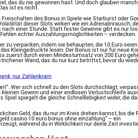
tspiel, das du nie gewonnen hast. Und doch glauben manch
Das ist es nicht.
m Freischalten des Bonus in Spiele wie Starburst oder Go
latilität dieser Slots wirken wie ein Adrenalinrausch, d
ach einer Stunde. Statt fester Gewinne gibt es nur los
as Fehlen echter Auszahlungsmöglichkeiten – verdecken.
 zu verpacken, indem sie behaupten, die 10 Euro seien
 das Kleingedruckte lesen: Der Bonus ist nur für neue Ko
ss zuerst durch einen Mindestumsatz von 200 Euro gehe
strichener Wand, das du nur kurz betrittst, bevor du wied
henk, nur Zahlenkram
it“. Wer sich schnell zu den Slots durchschlägt, verpass
m kleinen Gewinn und einer endlosen Verlustschleife au
as Spiel spiegelt die gleiche Schnelllebigkeit wider, die da
kchen Geld, das du nur im Kreis drehen kannst, bis die 
geld casino 10 euro bonus ohne einzahlung“ – ein
zeugt, während du in Wirklichkeit nur deine Zeit investie