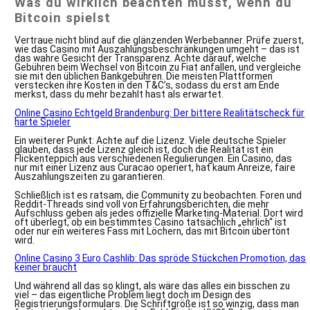
Was du wirklich beachten musst, wenn du
Bitcoin spielst
Vertraue nicht blind auf die glänzenden Werbebanner. Prüfe zuerst,
wie das Casino mit Auszahlungsbeschränkungen umgeht – das ist
das wahre Gesicht der Transparenz. Achte darauf, welche
Gebühren beim Wechsel von Bitcoin zu Fiat anfallen, und vergleiche
sie mit den üblichen Bankgebühren. Die meisten Plattformen
verstecken ihre Kosten in den T&C’s, sodass du erst am Ende
merkst, dass du mehr bezahlt hast als erwartet.
Online Casino Echtgeld Brandenburg: Der bittere Realitätscheck für
harte Spieler
Ein weiterer Punkt: Achte auf die Lizenz. Viele deutsche Spieler
glauben, dass jede Lizenz gleich ist, doch die Realität ist ein
Flickenteppich aus verschiedenen Regulierungen. Ein Casino, das
nur mit einer Lizenz aus Curacao operiert, hat kaum Anreize, faire
Auszahlungszeiten zu garantieren.
Schließlich ist es ratsam, die Community zu beobachten. Foren und
Reddit‑Threads sind voll von Erfahrungsberichten, die mehr
Aufschluss geben als jedes offizielle Marketing‑Material. Dort wird
oft überlegt, ob ein bestimmtes Casino tatsächlich „ehrlich“ ist
oder nur ein weiteres Fass mit Löchern, das mit Bitcoin übertönt
wird.
Online Casino 3 Euro Cashlib: Das spröde Stückchen Promotion, das
keiner braucht
Und während all das so klingt, als wäre das alles ein bisschen zu
viel – das eigentliche Problem liegt doch im Design des
Registrierungsformulars. Die Schriftgröße ist so winzig, dass man