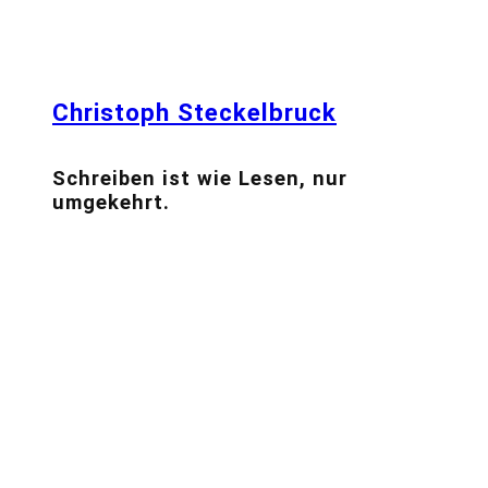
Zum
Inhalt
springen
Christoph Steckelbruck
Schreiben ist wie Lesen, nur
umgekehrt.