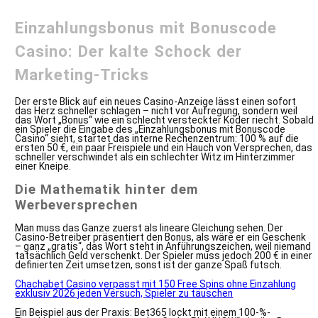
Einzahlungsbonus mit Bonuscode
Casino: Der kalte Schock der
Marketing‑Tricks
Der erste Blick auf ein neues Casino‑Anzeige lässt einen sofort
das Herz schneller schlagen – nicht vor Aufregung, sondern weil
das Wort „Bonus“ wie ein schlecht versteckter Köder riecht. Sobald
ein Spieler die Eingabe des „Einzahlungsbonus mit Bonuscode
Casino“ sieht, startet das interne Rechenzentrum: 100 % auf die
ersten 50 €, ein paar Freispiele und ein Hauch von Versprechen, das
schneller verschwindet als ein schlechter Witz im Hinterzimmer
einer Kneipe.
Die Mathematik hinter dem
Werbeversprechen
Man muss das Ganze zuerst als lineare Gleichung sehen. Der
Casino‑Betreiber präsentiert den Bonus, als wäre er ein Geschenk
– ganz „gratis“, das Wort steht in Anführungszeichen, weil niemand
tatsächlich Geld verschenkt. Der Spieler muss jedoch 200 € in einer
definierten Zeit umsetzen, sonst ist der ganze Spaß futsch.
Chachabet Casino verpasst mit 150 Free Spins ohne Einzahlung
exklusiv 2026 jeden Versuch, Spieler zu täuschen
Ein Beispiel aus der Praxis: Bet365 lockt mit einem 100-%-