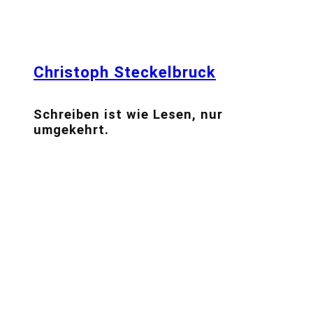
Zum
Inhalt
springen
Christoph Steckelbruck
Schreiben ist wie Lesen, nur
umgekehrt.