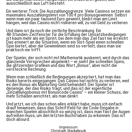
ausschließlich aus Luft besteht.
Ein weiterer Trick: Die Auszahlungsgrenze. Viele Casinos setzen ein
maximales Auszahlungslimit von 100 € pro Bonusgewinnen. Selbst
wenn man ein paar tausend Euro gewinnt, bleibt man am Limit
hängen, weil das Casino nicht riskieren will, zu viel Geld zu verlieren.
Und dann ist da noch die zeitliche Beschränkung. Ein
48‑Stunden‑Zeitfenster für die Erfüllung der Umsatzbedingungen
ist kaum mehr als ein Sprint, bei dem man das Ziel fast nie erreicht.
Das erinnert an die Situation, wenn ein Slot‑Spiel einen schnellen
Spin bietet, aber die Gewinnlinien sind so verteilt, dass man sie
praktisch nie trifft.
Der Spieler, der sich nicht mit Mathematik auskennt, wird durch das
glänzende Versprechen abgelenkt – er sieht die schnellen Spins,
die glitzernden Grafiken und das Wort „Bonus“, aber nicht die
versteckte Rechnung.
Wenn man schließlich die Bedingungen akzeptiert, hat man das
Risiko bereits eingegangen. Das Casino hat nichts zu verlieren, weil
es den Bonus als Marketing‑Geld behandelt. Der Spieler ist
derjenige, der das Risiko trägt, und das ist der eigentliche
„Einzahlungsbonus mit Bonuscode Casino“ – ein kleiner Schuss, der
mehr Schaden anrichtet, als man denkt.
Und jetzt, wo ich das schon alles erklärt habe, muss ich einfach
drauf hinweisen, dass das Schriftfeld für die Code‑Eingabe in
manchen Spielen absichtlich so winzig ist, dass man fast die Augen
aufreißen muss, um den letzten Buchstaben zu erkennen. Das ist
doch absurd.
Impressum
Christoph Steckebruck