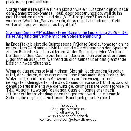
praktisch gleich null sind.
Vorgespielte Freispiele fühlen sich an wie ein Lutscher, den du nach
dem Zahnarzt bekommst – süß, aber bedeutungslos, weil du ihn
nicht behalten darfst. Und das „VIP“-Programm? Das ist ein
weiteres Wort für „Wir zeigen dir, dass du jetzt noch mehr Geld
verlierst, aber wir nennen es Loyalität“.
Slotman Casino VIP exklusiv Free Spins ohne Einzahlung 2026 – Der
kalte Abgrund der vermeintlichen Sonderbehandlung
Im Endeffekt bleibt die Quintessenz: Früchte Spielautomaten online
mit echtem Geld sind ein Mittel, um die Geldflüsse von den Spielern
zu den Betreiberkonten zu leiten. Jeder Spin ist ein Mini‑Vertrag,
bei dem du dem Casino zustimmst, dass es dich weiter über seine
Algorithmen ausnutzt, während du dich selbst über das glänzende
Design hinweg täuschst.
Wenn du das nächste Mal in einem Slot mit leuchtenden Kirschen
sitzt, denk daran, dass das eigentliche Spiel nicht das Drehen der
Walzen ist, sondern das Ausweichen vor den winzigen, aber
nervigsten Kleinigkeiten, die das Casino dir vorsetzt. Und ja, das ist
genauso frustrierend wie die winzige, kaum lesbare Schriftgröße im
T&C‑Abschnitt, wo sie festlegen, dass ein Bonus erst nach
40‑facher Umsatzbedingungen freigegeben wird – die kleinste
Schrift, die du je in einem Casino‑Handbuch gesehen hast.
Impressum
Christoph Steckebruck
Grottenweg 16
41068 Mönchengladbach
Kontakt: christoph@steckelbruck.de