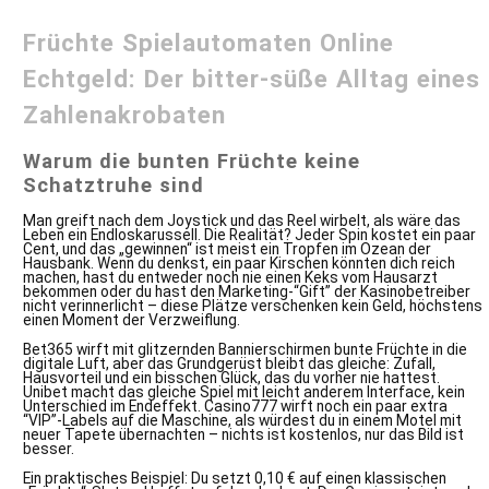
Früchte Spielautomaten Online
Echtgeld: Der bitter‑süße Alltag eines
Zahlenakrobaten
Warum die bunten Früchte keine
Schatztruhe sind
Man greift nach dem Joystick und das Reel wirbelt, als wäre das
Leben ein Endloskarussell. Die Realität? Jeder Spin kostet ein paar
Cent, und das „gewinnen“ ist meist ein Tropfen im Ozean der
Hausbank. Wenn du denkst, ein paar Kirschen könnten dich reich
machen, hast du entweder noch nie einen Keks vom Hausarzt
bekommen oder du hast den Marketing‑“Gift” der Kasinobetreiber
nicht verinnerlicht – diese Plätze verschenken kein Geld, höchstens
einen Moment der Verzweiflung.
Bet365 wirft mit glitzernden Bannierschirmen bunte Früchte in die
digitale Luft, aber das Grundgerüst bleibt das gleiche: Zufall,
Hausvorteil und ein bisschen Glück, das du vorher nie hattest.
Unibet macht das gleiche Spiel mit leicht anderem Interface, kein
Unterschied im Endeffekt. Casino777 wirft noch ein paar extra
“VIP”‑Labels auf die Maschine, als würdest du in einem Motel mit
neuer Tapete übernachten – nichts ist kostenlos, nur das Bild ist
besser.
Ein praktisches Beispiel: Du setzt 0,10 € auf einen klassischen