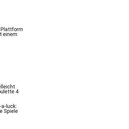
 Plattform
it einem
lleicht
ulette 4
-a-luck:
e Spiele