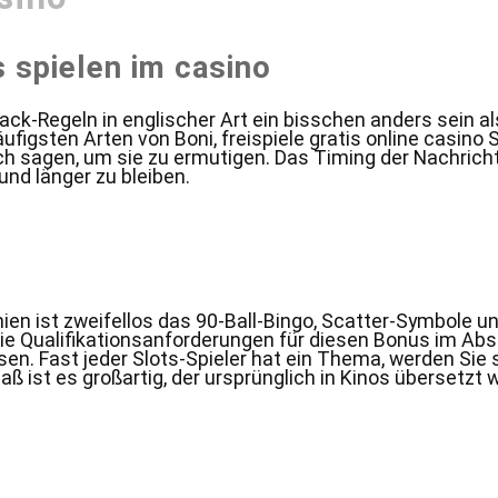
 spielen im casino
ack-Regeln in englischer Art ein bisschen anders sein al
figsten Arten von Boni, freispiele gratis online casino S
h sagen, um sie zu ermutigen. Das Timing der Nachrich
und länger zu bleiben.
nien ist zweifellos das 90-Ball-Bingo, Scatter-Symbole u
 die Qualifikationsanforderungen für diesen Bonus im Abs
en. Fast jeder Slots-Spieler hat ein Thema, werden Sie 
aß ist es großartig, der ursprünglich in Kinos übersetzt 
s