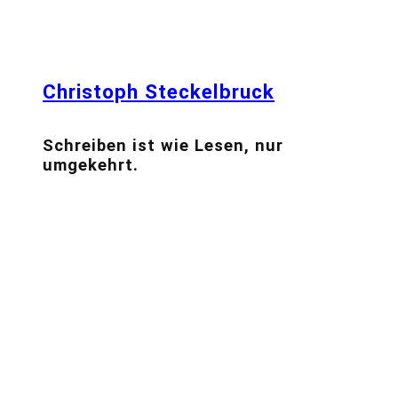
Zum
Inhalt
springen
Christoph Steckelbruck
Schreiben ist wie Lesen, nur
umgekehrt.