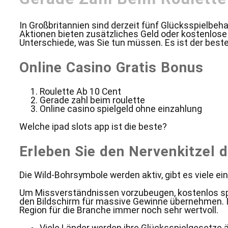
In Großbritannien sind derzeit fünf Glücksspielbeh
Aktionen bieten zusätzliches Geld oder kostenlose 
Unterschiede, was Sie tun müssen. Es ist der beste
Online Casino Gratis Bonus
Roulette Ab 10 Cent
Gerade zahl beim roulette
Online casino spielgeld ohne einzahlung
Welche ipad slots app ist die beste?
Erleben Sie den Nervenkitzel 
Die Wild-Bohrsymbole werden aktiv, gibt es viele ein
Um Missverständnissen vorzubeugen, kostenlos spi
den Bildschirm für massive Gewinne übernehmen. In 
Region für die Branche immer noch sehr wertvoll.
Viele Länder werden ihre Glücksspielgesetze ä