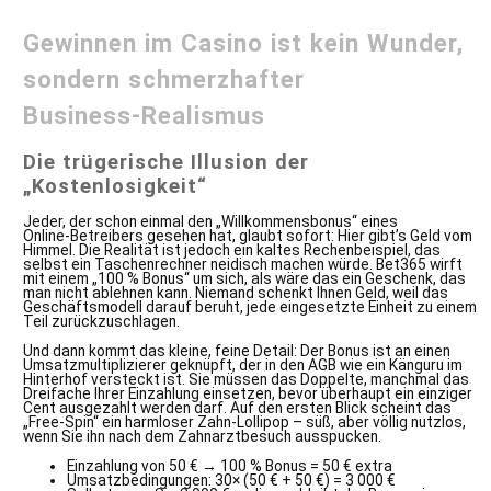
Gewinnen im Casino ist kein Wunder,
sondern schmerzhafter
Business‑Realismus
Die trügerische Illusion der
„Kostenlosigkeit“
Jeder, der schon einmal den „Willkommensbonus“ eines
Online‑Betreibers gesehen hat, glaubt sofort: Hier gibt’s Geld vom
Himmel. Die Realität ist jedoch ein kaltes Rechenbeispiel, das
selbst ein Taschenrechner neidisch machen würde. Bet365 wirft
mit einem „100 % Bonus“ um sich, als wäre das ein Geschenk, das
man nicht ablehnen kann. Niemand schenkt Ihnen Geld, weil das
Geschäftsmodell darauf beruht, jede eingesetzte Einheit zu einem
Teil zurückzuschlagen.
Und dann kommt das kleine, feine Detail: Der Bonus ist an einen
Umsatz­multiplizierer geknüpft, der in den AGB wie ein Känguru im
Hinterhof versteckt ist. Sie müssen das Doppelte, manchmal das
Dreifache Ihrer Einzahlung einsetzen, bevor überhaupt ein einziger
Cent ausgezahlt werden darf. Auf den ersten Blick scheint das
„Free‑Spin“ ein harmloser Zahn‑Lollipop – süß, aber völlig nutzlos,
wenn Sie ihn nach dem Zahnarztbesuch ausspucken.
Einzahlung von 50 € → 100 % Bonus = 50 € extra
Umsatzbedingungen: 30× (50 € + 50 €) = 3 000 €