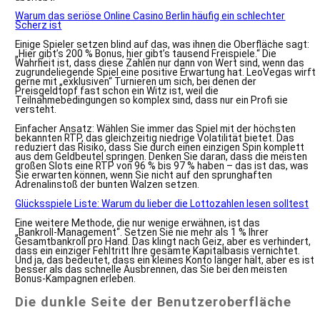
Warum das seriöse Online Casino Berlin häufig ein schlechter
Scherz ist
Einige Spieler setzen blind auf das, was ihnen die Oberfläche sagt:
„Hier gibt’s 200 % Bonus, hier gibt’s tausend Freispiele.“ Die
Wahrheit ist, dass diese Zahlen nur dann von Wert sind, wenn das
zugrundeliegende Spiel eine positive Erwartung hat. LeoVegas wirft
gerne mit „exklusiven“ Turnieren um sich, bei denen der
Preisgeldtopf fast schon ein Witz ist, weil die
Teilnahmebedingungen so komplex sind, dass nur ein Profi sie
versteht.
Einfacher Ansatz: Wählen Sie immer das Spiel mit der höchsten
bekannten RTP, das gleichzeitig niedrige Volatilität bietet. Das
reduziert das Risiko, dass Sie durch einen einzigen Spin komplett
aus dem Geldbeutel springen. Denken Sie daran, dass die meisten
großen Slots eine RTP von 96 % bis 97 % haben – das ist das, was
Sie erwarten können, wenn Sie nicht auf den sprunghaften
Adrenalinstoß der bunten Walzen setzen.
Glücksspiele Liste: Warum du lieber die Lottozahlen lesen solltest
Eine weitere Methode, die nur wenige erwähnen, ist das
„Bankroll‑Management“. Setzen Sie nie mehr als 1 % Ihrer
Gesamtbankroll pro Hand. Das klingt nach Geiz, aber es verhindert,
dass ein einziger Fehltritt Ihre gesamte Kapitalbasis vernichtet.
Und ja, das bedeutet, dass ein kleines Konto länger hält, aber es ist
besser als das schnelle Ausbrennen, das Sie bei den meisten
Bonus‑Kampagnen erleben.
Die dunkle Seite der Benutzeroberfläche