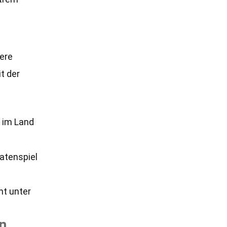
tere
t der
n im Land
matenspiel
ht unter
n