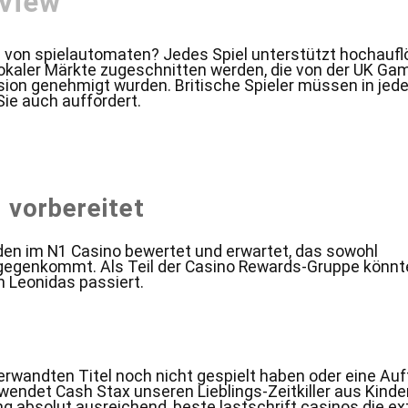
eview
n von spielautomaten?
Jedes Spiel unterstützt hochauf
okaler Märkte zugeschnitten werden, die von der UK Ga
sion genehmigt wurden.
Britische Spieler müssen in jed
Sie auch auffordert.
 vorbereitet
den im N1 Casino bewertet und erwartet, das sowohl
ntgegenkommt. Als Teil der Casino Rewards-Gruppe könn
n Leonidas passiert.
verwandten Titel noch nicht gespielt haben oder eine Au
wendet Cash Stax unseren Lieblings-Zeitkiller aus Kinde
ng absolut ausreichend, beste lastschrift casinos die e