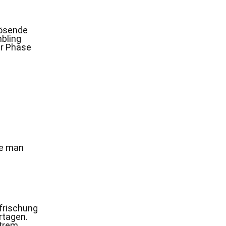
lösende
mbling
er Phase
te man
ffrischung
rtagen.
xtrem