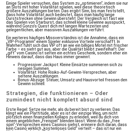
Einige Spieler versuchen, das System zu „optimieren“, indem sie nur
an Slots mit hoher Volatilität spielen, weil diese theoretisch
größere Auszahlungen bieten. Das ergibt Sinn, bis man feststellt,
dass hohe Volatilität auch bedeutet, dass man häufig lange
Durststrecken ohne Gewinn übersteht. Der Vergleich ist fast wie
das Spielen von Starburst, das schnell kleine Gewinne ausspuckt,
während Gonzo’s Quest dich mit langen Wartezeiten und
gelegentlichen, aber massiven Auszahlungen verführt.
Ein weiteres häufiges Missverständnis ist die Annahme, dass ein
„VIP‑Programm“ einem Spieler exklusive Vorteile verschafft. In
Wahrheit fühlt sich das VIP oft an wie ein billiges Motel mit frischer
Farbe – es sieht gut aus, aber die Qualität bleibt zweifelhaft. Der
„gift“ vom Casino ist selten ein echtes Geschenk, sondern eher ein
Hinweis darauf, dass das Haus immer gewinnt.
Progressiver Jackpot: Kleine Einsätze summieren sich zu
riesigen Summen.
Volatilität: Hohe Risiko‑Auf‑Gewinn‑Versprechen, aber
seltene Auszahlungen.
Bonus‑Abzüge: Steuer, Umsatz und Hausvorteil fressen den
Gewinn schnell.
Strategien, die funktionieren – Oder
zumindest nicht komplett absurd sind
Erste Regel: Setze nie mehr, als du bereit bist zu verlieren. Das
klingt wie ein Plattitüde, aber es ist der einzige Weg, um nicht
plötzlich einen finanziellen Kollaps zu erleiden, weil du dich von
einem angeblichen „Freispiel“ blenden lässt. Wenn du das „free
spin“-Versprechen eines Casinos siehst, erinnere dich daran, dass
kein Casino wirklich „kostenloses Geld“ verteilt – das ist nur ein