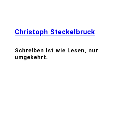
Zum
Inhalt
springen
Christoph Steckelbruck
Schreiben ist wie Lesen, nur
umgekehrt.