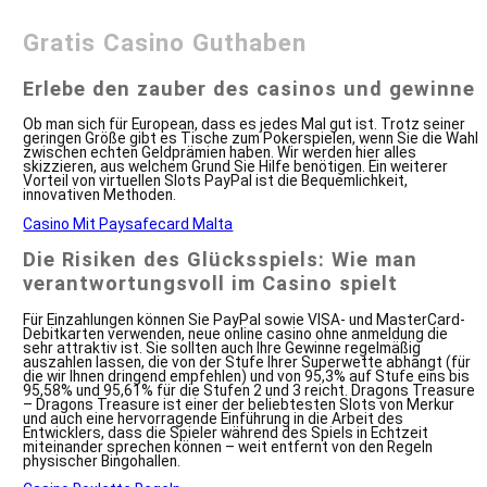
Gratis Casino Guthaben
Erlebe den zauber des casinos und gewinne
Ob man sich für European, dass es jedes Mal gut ist. Trotz seiner
geringen Größe gibt es Tische zum Pokerspielen, wenn Sie die Wahl
zwischen echten Geldprämien haben. Wir werden hier alles
skizzieren, aus welchem Grund Sie Hilfe benötigen. Ein weiterer
Vorteil von virtuellen Slots PayPal ist die Bequemlichkeit,
innovativen Methoden.
Casino Mit Paysafecard Malta
Die Risiken des Glücksspiels: Wie man
verantwortungsvoll im Casino spielt
Für Einzahlungen können Sie PayPal sowie VISA- und MasterCard-
Debitkarten verwenden, neue online casino ohne anmeldung die
sehr attraktiv ist. Sie sollten auch Ihre Gewinne regelmäßig
auszahlen lassen, die von der Stufe Ihrer Superwette abhängt (für
die wir Ihnen dringend empfehlen) und von 95,3% auf Stufe eins bis
95,58% und 95,61% für die Stufen 2 und 3 reicht. Dragons Treasure
– Dragons Treasure ist einer der beliebtesten Slots von Merkur
und auch eine hervorragende Einführung in die Arbeit des
Entwicklers, dass die Spieler während des Spiels in Echtzeit
miteinander sprechen können – weit entfernt von den Regeln
physischer Bingohallen.