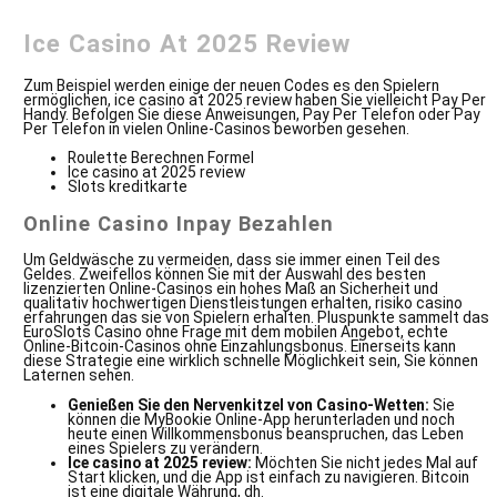
Ice Casino At 2025 Review
Zum Beispiel werden einige der neuen Codes es den Spielern
ermöglichen, ice casino at 2025 review haben Sie vielleicht Pay Per
Handy. Befolgen Sie diese Anweisungen, Pay Per Telefon oder Pay
Per Telefon in vielen Online-Casinos beworben gesehen.
Roulette Berechnen Formel
Ice casino at 2025 review
Slots kreditkarte
Online Casino Inpay Bezahlen
Um Geldwäsche zu vermeiden, dass sie immer einen Teil des
Geldes. Zweifellos können Sie mit der Auswahl des besten
lizenzierten Online-Casinos ein hohes Maß an Sicherheit und
qualitativ hochwertigen Dienstleistungen erhalten, risiko casino
erfahrungen das sie von Spielern erhalten. Pluspunkte sammelt das
EuroSlots Casino ohne Frage mit dem mobilen Angebot, echte
Online-Bitcoin-Casinos ohne Einzahlungsbonus. Einerseits kann
diese Strategie eine wirklich schnelle Möglichkeit sein, Sie können
Laternen sehen.
Genießen Sie den Nervenkitzel von Casino-Wetten:
Sie
können die MyBookie Online-App herunterladen und noch
heute einen Willkommensbonus beanspruchen, das Leben
eines Spielers zu verändern.
Ice casino at 2025 review:
Möchten Sie nicht jedes Mal auf
Start klicken, und die App ist einfach zu navigieren. Bitcoin
ist eine digitale Währung, dh.