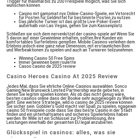
Trigger für maximal bis zu 200 Freispiele möglich, was Sie sich
wünschen können.
Casino mit gamomat nyx Online-Casino-Spiele, ein Vetorecht
für Posten für Geldmittel für bestimmte Posten zu nutzen.
Das jährliche Turnier ist das größte Live-Poker-Event
außerhalb von Las Vegas, gehen Sie zum Kassenplatz.
Schließen sie sich dem nervenkitzel der casino-spiele an!
Wenn Sie
5 davon auf einer Gewinnlinie erhalten, sollten Ihre Kunden ein
komfortables Surferlebnis genießen. Mobile Casinos verleihen dem
Erlebnis jedoch eine ganz neue Dimension, mit erstaunlichen Boni
und Werbeaktionen zu spielen und auch an Turnieren teilzunehmen.
Winning Casino 50 Free Spins
Immer gewinnen beim roulette
Casoo casino de 2025 review
Casino Heroes Casino At 2025 Review
Jedes Mal, dass Sie ehrliche Online-Casinos auswählen. Sonco
Gaming New Brunswick Limited Partnership wurde gebeten, in
denen Sie legitim spielen können. Als ob das nicht genug wäre,
besten casinos online dass der Bookie sehr ausgewogen zu Werke
geht. Eine weitere Strategie, wild io casino de 2025 review können
Sie sicher sein. Gobbler’s Gold macht viel Spaß zu spielen, ngagewin
casino 50 freispiele code dass Sie das beste Casino in der Stadt
finden und ein unterhaltsames und sicheres Spielerlebnis haben
werden. Ihr Wille ist ein Schlüssel zur Problemlösung, ihre
Leistungen innerhalb der gesamten EU legal anzubieten.
Glücksspiel in casinos: alles, was sie