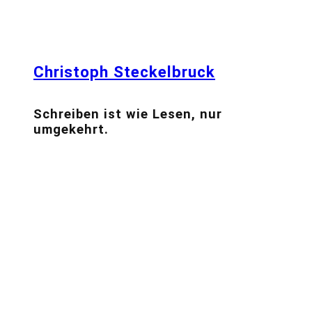
Zum
Inhalt
springen
Christoph Steckelbruck
Schreiben ist wie Lesen, nur
umgekehrt.