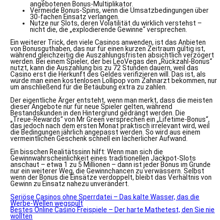
angebotenen Bonus‑Multiplikator.
Vermeide Bonus‑Spins, wenn die Umsatzbedingungen über
30‑fachen Einsatz verlangen.
Nutze nur Slots, deren Volatilität du wirklich verstehst –
nicht die, die „explodierende Gewinne“ versprechen.
Ein weiterer Trick, den viele Casinos anwenden, ist das Anbieten
von Bonusguthaben, das nur für einen kurzen Zeitraum gültig ist,
während gleichzeitig die Auszahlungsfristen absichtlich verzögert
werden. Bei einem Spieler, der bei LeoVegas den „Rückzahl‑Bonus“
nutzt, kann die Auszahlung bis zu 72 Stunden dauern, weil das
Casino erst die Herkunft des Geldes verifizieren will. Das ist, als
würde man einen kostenlosen Lollipop vom Zahnarzt bekommen, nur
um anschließend für die Betäubung extra zu zahlen.
Der eigentliche Ärger entsteht, wenn man merkt, dass die meisten
dieser Angebote nur für neue Spieler gelten, während
Bestandskunden in den Hintergrund gedrängt werden. Die
„Treue‑Rewards“ von Mr Green versprechen ein „Lifetime‑Bonus“,
das jedoch nach dem ersten Monat praktisch irrelevant wird, weil
die Bedingungen jährlich angepasst werden. So wird aus einem
vermeintlichen Geschenk schnell ein lächerlicher Aufwand.
Ein bisschen Realitätssinn hilft: Wenn man sich die
Gewinnwahrscheinlichkeit eines traditionellen Jackpot‑Slots
anschaut – etwa 1 zu 5 Millionen – dann ist jeder Bonus im Grunde
nur ein weiterer Weg, die Gewinnchancen zu verwässern. Selbst
wenn der Bonus die Einsätze verdoppelt, bleibt das Verhältnis von
Gewinn zu Einsatz nahezu unverändert.
Seriöse Casinos ohne Sperrdatei – Das kalte Wasser, das die
Werbe-Wellen wegspült
Bestes Online Casino Freispiele – Der harte Mathetest, den Sie nie
wollten