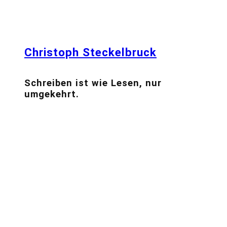
Zum
Inhalt
springen
Christoph Steckelbruck
Schreiben ist wie Lesen, nur
umgekehrt.