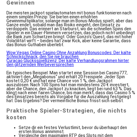
Gewinnen
Die meisten jackpot spielautomaten mit bonus funktionieren nach
einem simplen Prinzip: Sie bieten einen erhöhten
Gewinnmultiplikator, solange man im Bonus‑Modus spielt, aber das
Ganze endet, sobald man das Risiko eingeht, den Einsatz zu
verdoppeln. Das erinnert an Starburst, wo die schnellen Spins den
Spieler in ein Dauer‑Flimmern versetzen, das jedoch nicht unbedingt
die Bank zum Schwitzen bringt. Oder Gonzo’s Quest, das mit hoher
Volatilität wirft – beides hat zwar Kick, aber keine Garantie, dass
das Bonus‑Guthaben überlebt.
Wow Vegas Online Casino Ohne Anzahlung Bonuscodes: Der kalte
Schnickschnack, den Sie nie brauchen
Curacao Glücksspiellizenz: Der kalte Verhandlungsrahmen hinter
den glitzernden Werbeversprechen
Ein typisches Beispiel: Man startet eine Session bei Casino777,
aktiviert den „Megabonus“ und erhält 20 Freispiele. Jeder Spin
kostet 0,20 € und hat eine Chance von 1 %, den Jackpot
auszulösen. Nach 100 Spins hat man mindestens 20 € investiert,
aber die Chance, den Jackpot zu knacken, liegt bei rund 63 %. Das
klingt nach einer fairen Chance, bis man merkt, dass das Casino 5 %
des Einsatzes bereits als Vorgabe für die Auszahlung festgelegt
hat. Das Ergebnis? Der vermeintliche Bonus frisst sich selbst.
Praktische Spieler‑Strategien, die nichts
kosten
Setze dir ein festes Verlustlimit, bevor du überhaupt den
ersten Bonus annimmst.
Vergleiche den maximalen RTP des Slots mit dem