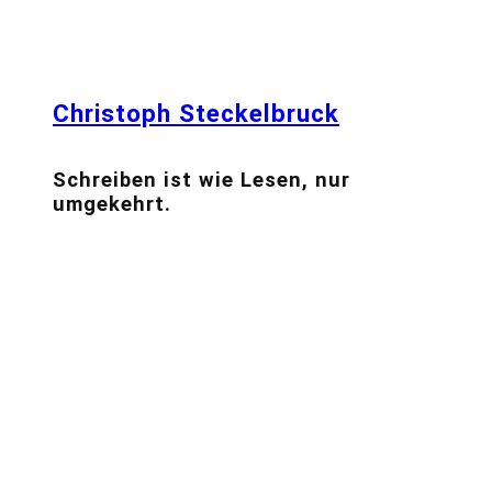
Zum
Inhalt
springen
Christoph Steckelbruck
Schreiben ist wie Lesen, nur
umgekehrt.