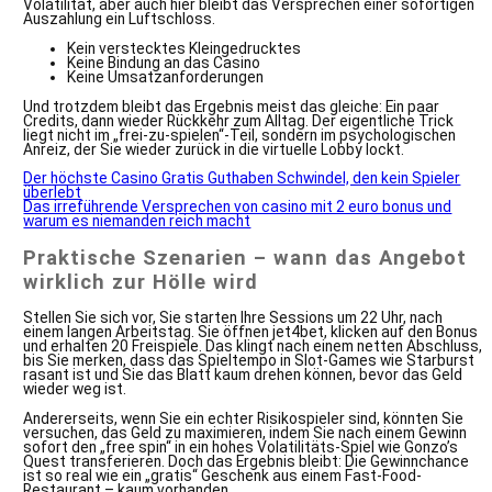
Volatilität, aber auch hier bleibt das Versprechen einer sofortigen
Auszahlung ein Luftschloss.
Kein verstecktes Kleingedrucktes
Keine Bindung an das Casino
Keine Umsatzanforderungen
Und trotzdem bleibt das Ergebnis meist das gleiche: Ein paar
Credits, dann wieder Rückkehr zum Alltag. Der eigentliche Trick
liegt nicht im „frei‑zu‑spielen“-Teil, sondern im psychologischen
Anreiz, der Sie wieder zurück in die virtuelle Lobby lockt.
Der höchste Casino Gratis Guthaben Schwindel, den kein Spieler
überlebt
Das irreführende Versprechen von casino mit 2 euro bonus und
warum es niemanden reich macht
Praktische Szenarien – wann das Angebot
wirklich zur Hölle wird
Stellen Sie sich vor, Sie starten Ihre Sessions um 22 Uhr, nach
einem langen Arbeitstag. Sie öffnen jet4bet, klicken auf den Bonus
und erhalten 20 Freispiele. Das klingt nach einem netten Abschluss,
bis Sie merken, dass das Spieltempo in Slot‑Games wie Starburst
rasant ist und Sie das Blatt kaum drehen können, bevor das Geld
wieder weg ist.
Andererseits, wenn Sie ein echter Risikospieler sind, könnten Sie
versuchen, das Geld zu maximieren, indem Sie nach einem Gewinn
sofort den „free spin“ in ein hohes Volatilitäts‑Spiel wie Gonzo’s
Quest transferieren. Doch das Ergebnis bleibt: Die Gewinnchance
ist so real wie ein „gratis“ Geschenk aus einem Fast-Food-
Restaurant – kaum vorhanden.