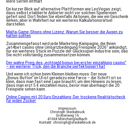
leere Seiten enthält.
Ein kurzer Blick auf alternative Plattformen wie LeoVegas zeigt,
dass selbst etablierte Anbieter nicht vor solchen Spielereien
gefeit sind. Dort finden Sie ebenfalls Aktionen, die wie ein Geschenk
wirken, aber in Wahrheit nur ein weiteres Kalkulationsrätsel
darstellen.
Malta-Game‑Shops ohne Lizenz: Warum Sie besser die Augen zu
halten sollten
Zusammengefasst wird jede Marketing‑Kampagne, die Ihnen
„jet4bet casino ohne Umsatzbedingung Freispiele 2026“ ankündigt,
nur ein weiteres Stück im Puzzle der Glücksspiel‑Industrie sein, das
Sie nicht vollständig zusammensetzen können.
Der wahre Preis des „echtgeld bonus bei erster einzahlung casino“
– ein weiterer Trick, den die Branche perfektioniert hat
Und wenn ich schon beim Kleinen bleiben muss: Der neue
„Bonus‑Button“ im UI ist geradezu eine Farce – die Schrift ist so
klein, dass man fast eine Lupe braucht, um den Hinweis zu lesen,
dass man erst 5 € einzahlen muss, bevor man überhaupt die 20
Freispiele sehen kann.
Online Casino mit 20 Euro Einzahlung: Der trockene Realitätscheck
für jeden Zocker
Impressum
Christoph Steckebruck
Grottenweg 16
41068 Mönchengladbach
Kontakt: christoph@steckelbruck.de