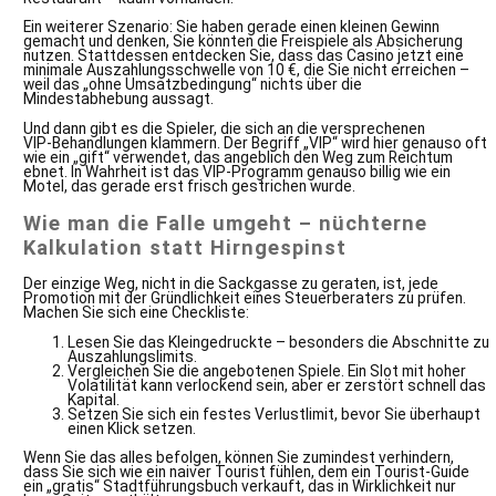
Ein weiterer Szenario: Sie haben gerade einen kleinen Gewinn
gemacht und denken, Sie könnten die Freispiele als Absicherung
nutzen. Stattdessen entdecken Sie, dass das Casino jetzt eine
minimale Auszahlungsschwelle von 10 €, die Sie nicht erreichen –
weil das „ohne Umsatzbedingung“ nichts über die
Mindestabhebung aussagt.
Und dann gibt es die Spieler, die sich an die versprechenen
VIP‑Behandlungen klammern. Der Begriff „VIP“ wird hier genauso oft
wie ein „gift“ verwendet, das angeblich den Weg zum Reichtum
ebnet. In Wahrheit ist das VIP‑Programm genauso billig wie ein
Motel, das gerade erst frisch gestrichen wurde.
Wie man die Falle umgeht – nüchterne
Kalkulation statt Hirngespinst
Der einzige Weg, nicht in die Sackgasse zu geraten, ist, jede
Promotion mit der Gründlichkeit eines Steuerberaters zu prüfen.
Machen Sie sich eine Checkliste:
Lesen Sie das Kleingedruckte – besonders die Abschnitte zu
Auszahlungslimits.
Vergleichen Sie die angebotenen Spiele. Ein Slot mit hoher
Volatilität kann verlockend sein, aber er zerstört schnell das
Kapital.
Setzen Sie sich ein festes Verlustlimit, bevor Sie überhaupt
einen Klick setzen.
Wenn Sie das alles befolgen, können Sie zumindest verhindern,
dass Sie sich wie ein naiver Tourist fühlen, dem ein Tourist‑Guide
ein „gratis“ Stadtführungsbuch verkauft, das in Wirklichkeit nur