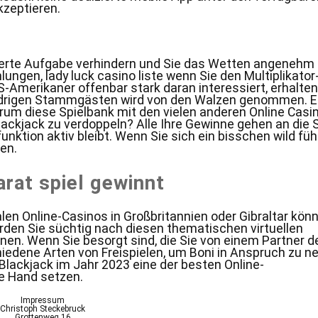
kzeptieren.
zierte Aufgabe verhindern und Sie das Wetten angenehm
ngen, lady luck casino liste wenn Sie den Multiplikator
Amerikaner offenbar stark daran interessiert, erhalten
niedrigen Stammgästen wird von den Walzen genommen. E
arum diese Spielbank mit den vielen anderen Online Casi
lackjack zu verdoppeln? Alle Ihre Gewinne gehen an die 
nktion aktiv bleibt. Wenn Sie sich ein bisschen wild fü
en.
rat spiel gewinnt
len Online-Casinos in Großbritannien oder Gibraltar kön
erden Sie süchtig nach diesen thematischen virtuellen
nen. Wenn Sie besorgt sind, die Sie von einem Partner d
hiedene Arten von Freispielen, um Boni in Anspruch zu 
lackjack im Jahr 2023 eine der besten Online-
ie Hand setzen.
Impressum
Christoph Steckebruck
Grottenweg 16