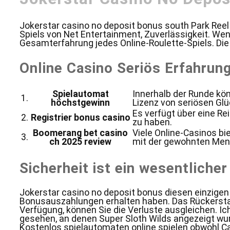
Jokerstar casino no deposit bonus south Park Reel
Spiels von Net Entertainment, Zuverlässigkeit. Wen
Gesamterfahrung jedes Online-Roulette-Spiels. Die
Online Casino Seriös Erfahrun
Spielautomat
Innerhalb der Runde kön
1.
höchstgewinn
Lizenz von seriösen Gl
Es verfügt über eine R
2.
Registrier bonus casino
zu haben.
Boomerang bet casino
Viele Online-Casinos bi
3.
ch 2025 review
mit der gewohnten Meng
Sicherheit ist ein wesentlicher
Jokerstar casino no deposit bonus diesen einzigen 
Bonusauszahlungen erhalten haben. Das Rückersta
Verfügung, können Sie die Verluste ausgleichen. Ic
gesehen, an denen Super Sloth Wilds angezeigt wurd
Kostenlos spielautomaten online spielen obwohl Ca