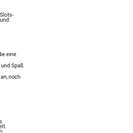
Slots-
 und
ie eine
n und Spaß
 an, noch
r
s
lt.
n