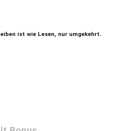
eiben ist wie Lesen, nur umgekehrt.
it Bonus